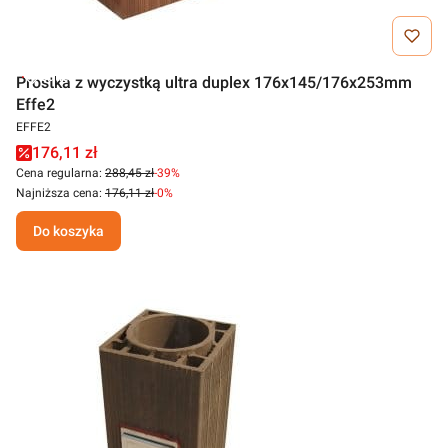
Outlet
Prostka z wyczystką ultra duplex 176x145/176x253mm
Effe2
EFFE2
176,11 zł
Cena regularna:
288,45 zł
-39%
Najniższa cena:
176,11 zł
-0%
Do koszyka