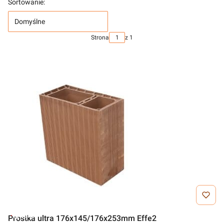
Sortowanie:
Domyślne
Strona
z 1
Outlet
Prostka ultra 176x145/176x253mm Effe2