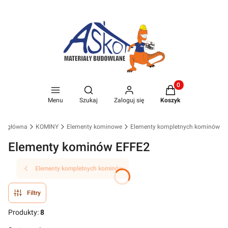
Produkty w koszyk
Otwórz wyszukiwarkę
Menu
Szukaj
Zaloguj się
Koszyk
na główna
KOMINY
Elementy kominowe
Elementy kompletnych kominów
Elementy kominów EFFE2
Elementy kompletnych kominów
Filtry
Produkty:
8