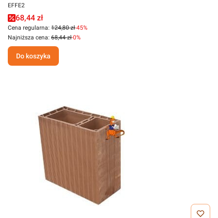
EFFE2
68,44 zł
Cena regularna:
124,80 zł
-45%
Najniższa cena:
68,44 zł
-0%
Do koszyka