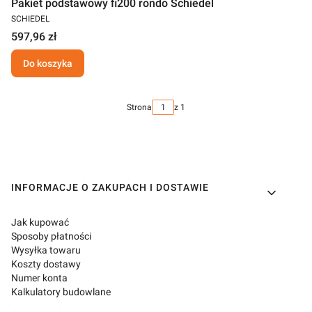
Pakiet podstawowy fi200 rondo Schiedel
SCHIEDEL
597,96 zł
Do koszyka
Strona
z 1
Linki w stopce
INFORMACJE O ZAKUPACH I DOSTAWIE
Jak kupować
Sposoby płatności
Wysyłka towaru
Koszty dostawy
Numer konta
Kalkulatory budowlane