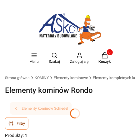
Produkty w koszyk
Otwórz wyszukiwarkę
Menu
Szukaj
Zaloguj się
Koszyk
Strona główna
KOMINY
Elementy kominowe
Elementy kompletnych kom
Elementy kominów Rondo
Elementy kominów Schiedel
Filtry
Produkty:
1