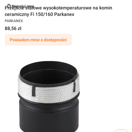
Negocjuj cenę
Przejście stalowe wysokotemperaturowe na komin
ceramiczny Fi 150/160 Parkanex
PARKANEX
88,56 zł
Powiadom mnie o dostępności