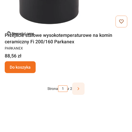
Negocjuj cenę
Przejście stalowe wysokotemperaturowe na komin
ceramiczny Fi 200/160 Parkanex
PARKANEX
88,56 zł
Do koszyka
Strona
z 2