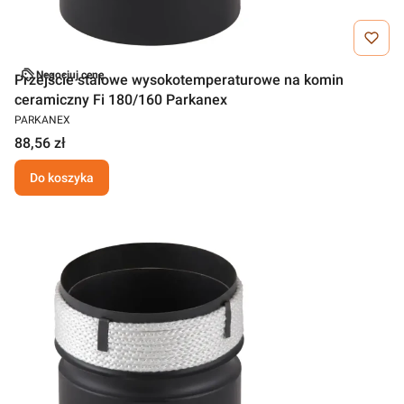
Negocjuj cenę
Przejście stalowe wysokotemperaturowe na komin
ceramiczny Fi 180/160 Parkanex
PARKANEX
88,56 zł
Do koszyka