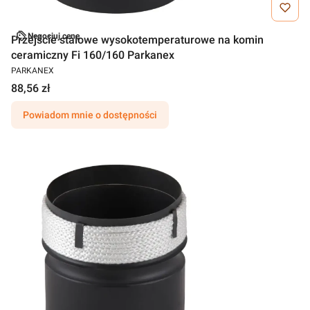
Negocjuj cenę
Przejście stalowe wysokotemperaturowe na komin
ceramiczny Fi 160/160 Parkanex
PARKANEX
88,56 zł
Powiadom mnie o dostępności