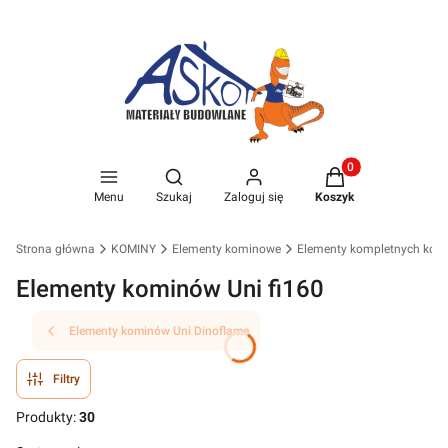
Produkty w koszyk
Otwórz wyszukiwarkę
Menu
Szukaj
Zaloguj się
Koszyk
Strona główna
KOMINY
Elementy kominowe
Elementy kompletnych kom
Elementy kominów Uni fi160
Elementy kominów Uni Dinoflame
Filtry
Produkty:
30