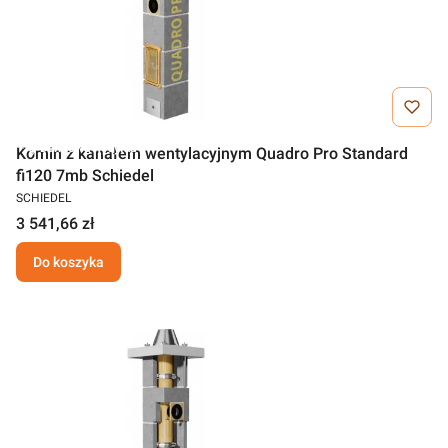
Darmowa wysyłka
Komin z kanałem wentylacyjnym Quadro Pro Standard
fi120 7mb Schiedel
SCHIEDEL
3 541,66 zł
Do koszyka