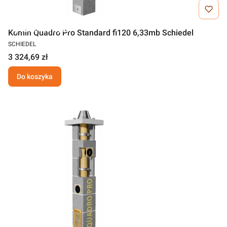
Darmowa wysyłka
Komin Quadro Pro Standard fi120 6,33mb Schiedel
SCHIEDEL
3 324,69 zł
Do koszyka