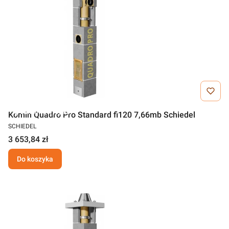
Darmowa wysyłka
Komin Quadro Pro Standard fi120 7,66mb Schiedel
SCHIEDEL
3 653,84 zł
Do koszyka