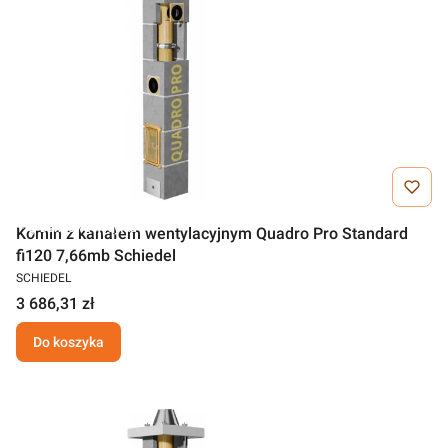
Darmowa wysyłka
Komin z kanałem wentylacyjnym Quadro Pro Standard
fi120 7,66mb Schiedel
SCHIEDEL
3 686,31 zł
Do koszyka