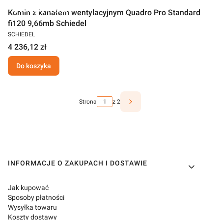
Darmowa wysyłka
Komin z kanałem wentylacyjnym Quadro Pro Standard
fi120 9,66mb Schiedel
SCHIEDEL
4 236,12 zł
Do koszyka
Strona
z 2
Linki w stopce
INFORMACJE O ZAKUPACH I DOSTAWIE
Jak kupować
Sposoby płatności
Wysyłka towaru
Koszty dostawy