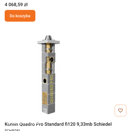
4 068,59 zł
Do koszyka
Darmowa wysyłka
Komin Quadro Pro Standard fi120 9,33mb Schiedel
SCHIEDEL