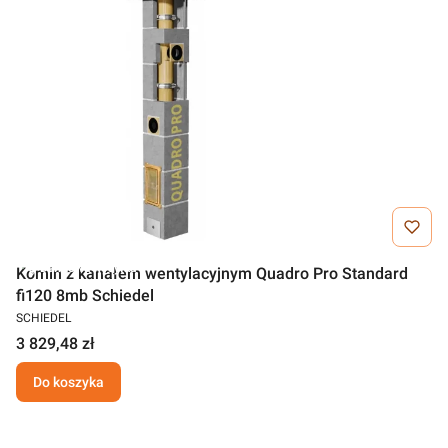
Darmowa wysyłka
Komin z kanałem wentylacyjnym Quadro Pro Standard
fi120 8mb Schiedel
SCHIEDEL
3 829,48 zł
Do koszyka