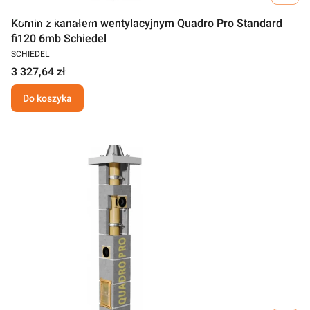
Darmowa wysyłka
Komin z kanałem wentylacyjnym Quadro Pro Standard
fi120 6mb Schiedel
SCHIEDEL
3 327,64 zł
Do koszyka