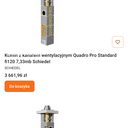
Darmowa wysyłka
Komin z kanałem wentylacyjnym Quadro Pro Standard
fi120 7,33mb Schiedel
SCHIEDEL
3 661,96 zł
Do koszyka