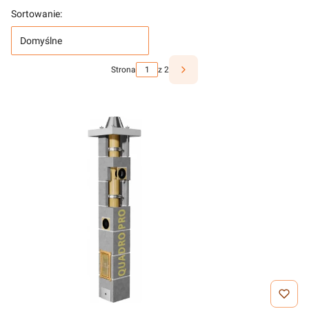
Sortowanie:
Domyślne
Strona
z 2