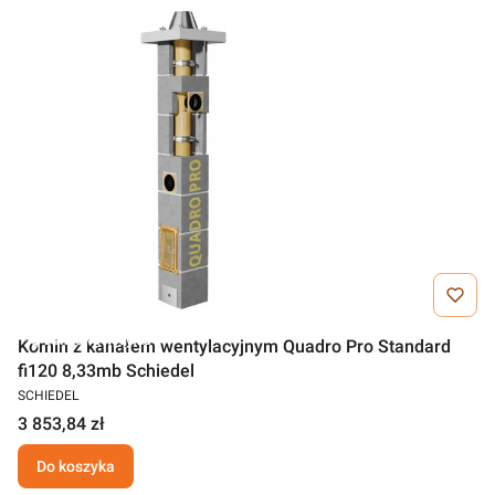
Darmowa wysyłka
Komin z kanałem wentylacyjnym Quadro Pro Standard
fi120 8,33mb Schiedel
SCHIEDEL
3 853,84 zł
Do koszyka