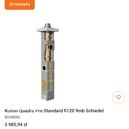
Do koszyka
Darmowa wysyłka
Komin Quadro Pro Standard fi120 9mb Schiedel
SCHIEDEL
3 985,94 zł