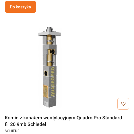
Do koszyka
Darmowa wysyłka
Komin z kanałem wentylacyjnym Quadro Pro Standard
fi120 9mb Schiedel
SCHIEDEL