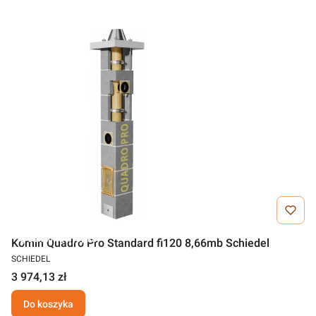
Darmowa wysyłka
Komin Quadro Pro Standard fi120 8,66mb Schiedel
SCHIEDEL
3 974,13 zł
Do koszyka