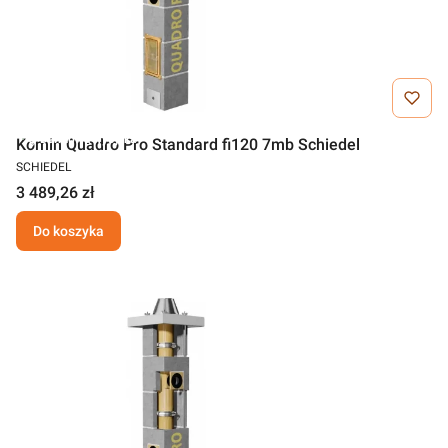
Darmowa wysyłka
Komin Quadro Pro Standard fi120 7mb Schiedel
SCHIEDEL
3 489,26 zł
Do koszyka