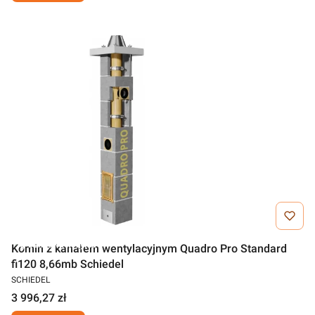
Darmowa wysyłka
Komin z kanałem wentylacyjnym Quadro Pro Standard
fi120 8,66mb Schiedel
SCHIEDEL
3 996,27 zł