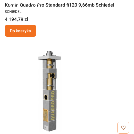
Darmowa wysyłka
Komin Quadro Pro Standard fi120 9,66mb Schiedel
SCHIEDEL
4 194,79 zł
Do koszyka