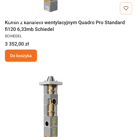
Darmowa wysyłka
Komin z kanałem wentylacyjnym Quadro Pro Standard
fi120 6,33mb Schiedel
SCHIEDEL
3 352,00 zł
Do koszyka