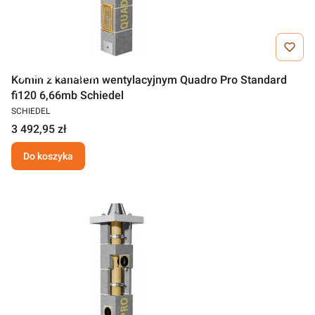
Darmowa wysyłka
Komin z kanałem wentylacyjnym Quadro Pro Standard
fi120 6,66mb Schiedel
SCHIEDEL
3 492,95 zł
Do koszyka