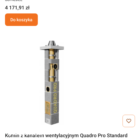
4 171,91 zł
Do koszyka
Darmowa wysyłka
Komin z kanałem wentylacyjnym Quadro Pro Standard