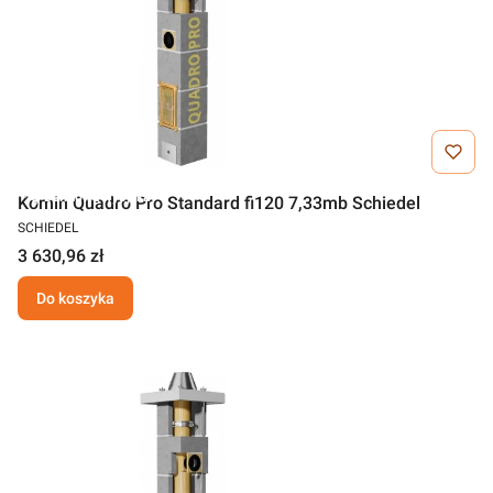
Darmowa wysyłka
Komin Quadro Pro Standard fi120 7,33mb Schiedel
SCHIEDEL
3 630,96 zł
Do koszyka