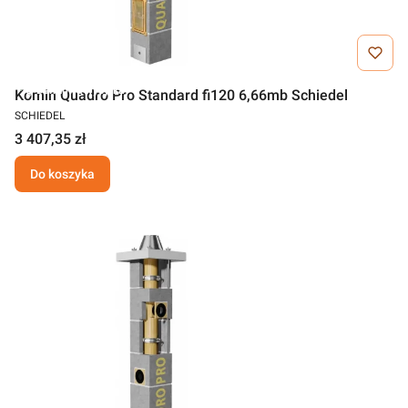
Darmowa wysyłka
Komin Quadro Pro Standard fi120 6,66mb Schiedel
SCHIEDEL
3 407,35 zł
Do koszyka