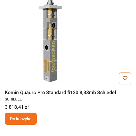
Darmowa wysyłka
Komin Quadro Pro Standard fi120 8,33mb Schiedel
SCHIEDEL
3 818,41 zł
Do koszyka