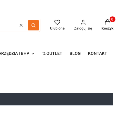
Produkty w kos
Wyczyść
Szukaj
Ulubione
Zaloguj się
Koszyk
RZĘDZIA I BHP
% OUTLET
BLOG
KONTAKT