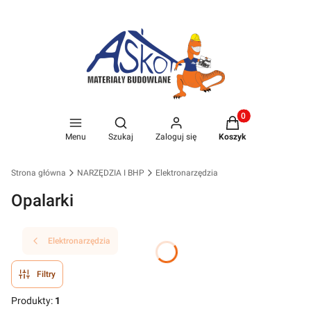
Produkty w koszyk
Otwórz wyszukiwarkę
Menu
Szukaj
Zaloguj się
Koszyk
Strona główna
NARZĘDZIA I BHP
Elektronarzędzia
Opalarki
Elektronarzędzia
Filtry
Produkty:
1