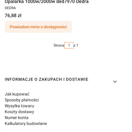
Opalarka 1000w/2000w ded7970 Dedra
DEDRA
76,88 zł
Powiadom mnie o dostępności
Strona
z 1
Linki w stopce
INFORMACJE O ZAKUPACH I DOSTAWIE
Jak kupować
Sposoby płatności
Wysyłka towaru
Koszty dostawy
Numer konta
Kalkulatory budowlane