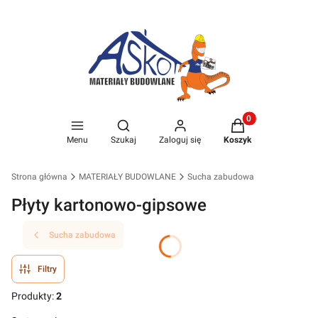
Produkty w koszyk
Otwórz wyszukiwarkę
Menu
Szukaj
Zaloguj się
Koszyk
Strona główna
MATERIAŁY BUDOWLANE
Sucha zabudowa
Płyty kartonowo-gipsowe
Sucha zabudowa
Filtry
Produkty:
2