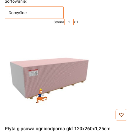
Sortowanie:
Domyślne
Strona
z 1
Płyta gipsowa ognioodporna gkf 120x260x1,25cm