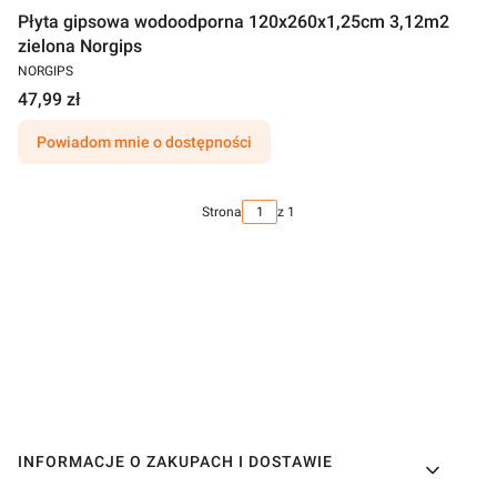
Płyta gipsowa wodoodporna 120x260x1,25cm 3,12m2
zielona Norgips
NORGIPS
47,99 zł
Powiadom mnie o dostępności
Strona
z 1
Linki w stopce
INFORMACJE O ZAKUPACH I DOSTAWIE