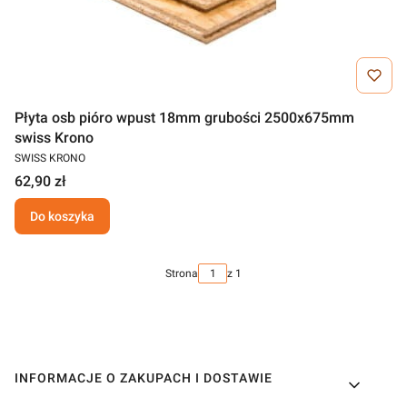
Płyta osb pióro wpust 18mm grubości 2500x675mm
swiss Krono
SWISS KRONO
62,90 zł
Do koszyka
Strona
z 1
Linki w stopce
INFORMACJE O ZAKUPACH I DOSTAWIE