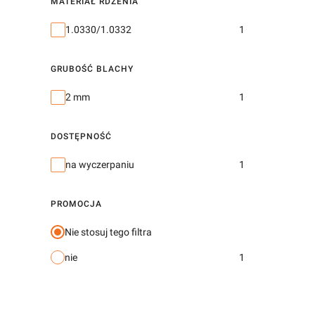
MATERIAŁ RDZENIA
Materiał rdzenia
1.0330/1.0332
1
GRUBOŚĆ BLACHY
Grubość blachy
2 mm
1
DOSTĘPNOŚĆ
Dostępność
na wyczerpaniu
1
PROMOCJA
Nie stosuj tego filtra
nie
1