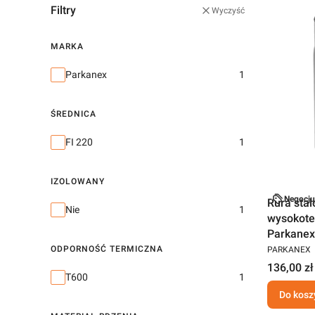
Filtry
Wyczyść
MARKA
Marka
Parkanex
1
ŚREDNICA
Średnica
FI 220
1
IZOLOWANY
Negocju
Rura sta
Izolowany
Nie
1
wysokote
Parkanex
ODPORNOŚĆ TERMICZNA
PARKANEX
136,00 zł
Odporność termiczna
T600
1
Do kosz