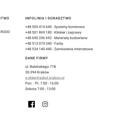
ŃSTWO
INFOLINIA I DORADZTWO
+48 505 414 640
- Systemy kominowe
3 RODO
+48 501 869 180
- Klinkier i zaprawy
+48 690 206 692
- Materiały budowlane
+48 513 074 340
- Farby
+48 534 140 440
- Zamówienia internetowe
DANE FIRMY
ul. Babińskiego 71B
30-394 Kraków
e-sklep@askot.krakow.pl
Pon. - Pt. 7:00 - 16:00
Sobota 7:00 - 13:00