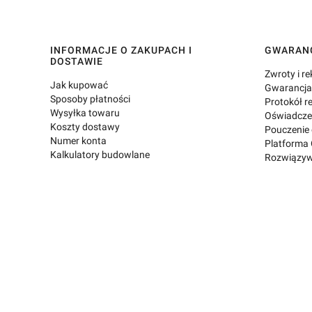
Linki w stopce
INFORMACJE O ZAKUPACH I
GWARANC
DOSTAWIE
Zwroty i r
Jak kupować
Gwarancja 
Sposoby płatności
Protokół r
Wysyłka towaru
Oświadcze
Koszty dostawy
Pouczenie
Numer konta
Platforma 
Kalkulatory budowlane
Rozwiązyw