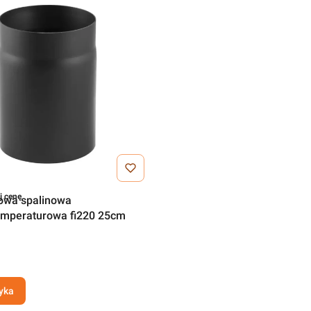
j cenę
lowa spalinowa
mperaturowa fi220 25cm
yka