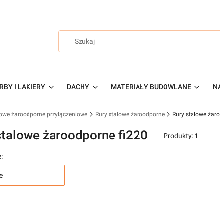
RBY I LAKIERY
DACHY
MATERIAŁY BUDOWLANE
NA
lowe żaroodporne przyłączeniowe
Rury stalowe żaroodporne
Rury stalowe żar
stalowe żaroodporne fi220
Produkty:
1
:
e