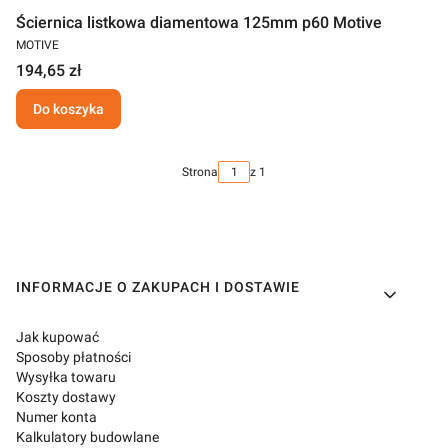
Ściernica listkowa diamentowa 125mm p60 Motive
MOTIVE
194,65 zł
Do koszyka
Strona
z 1
Linki w stopce
INFORMACJE O ZAKUPACH I DOSTAWIE
Jak kupować
Sposoby płatności
Wysyłka towaru
Koszty dostawy
Numer konta
Kalkulatory budowlane