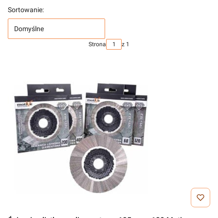
Sortowanie:
Domyślne
Strona
z 1