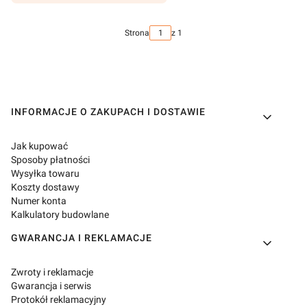
Strona
z 1
Linki w stopce
INFORMACJE O ZAKUPACH I DOSTAWIE
Jak kupować
Sposoby płatności
Wysyłka towaru
Koszty dostawy
Numer konta
Kalkulatory budowlane
GWARANCJA I REKLAMACJE
Zwroty i reklamacje
Gwarancja i serwis
Protokół reklamacyjny