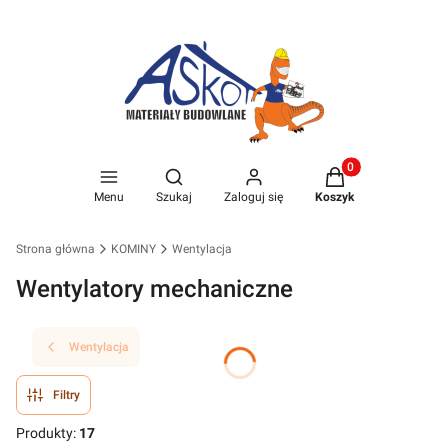
Produkty w koszyk
Otwórz wyszukiwarkę
Menu
Szukaj
Zaloguj się
Koszyk
Strona główna
KOMINY
Wentylacja
Wentylatory mechaniczne
Wentylacja
Filtry
Produkty:
17