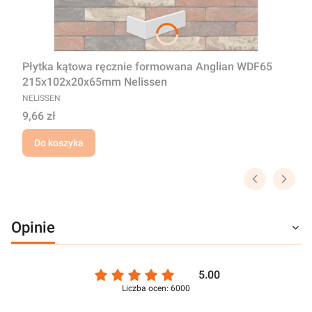
Płytka kątowa ręcznie formowana Anglian WDF65
215x102x20x65mm Nelissen
PRODUCENT
NELISSEN
Cena
9,66 zł
Do koszyka
Opinie
5.00
Liczba ocen: 6000