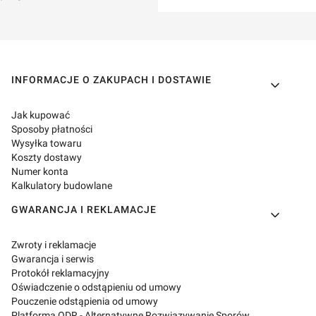
Linki w stopce
INFORMACJE O ZAKUPACH I DOSTAWIE
Jak kupować
Sposoby płatności
Wysyłka towaru
Koszty dostawy
Numer konta
Kalkulatory budowlane
GWARANCJA I REKLAMACJE
Zwroty i reklamacje
Gwarancja i serwis
Protokół reklamacyjny
Oświadczenie o odstąpieniu od umowy
Pouczenie odstąpienia od umowy
Platforma ODR - Alternatywne Rozwiązywanie Sporów