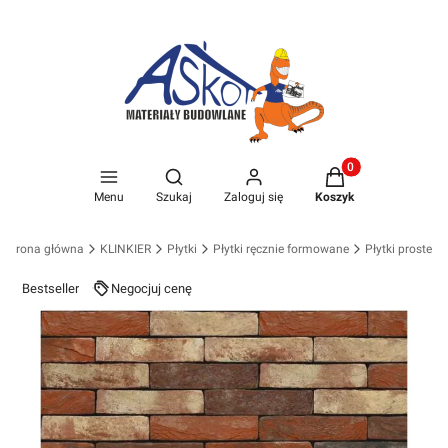
Produkty w koszyk
Otwórz wyszukiwarkę
Menu
Szukaj
Zaloguj się
Koszyk
Strona główna
KLINKIER
Płytki
Płytki ręcznie formowane
Płytki proste
Bestseller
Negocjuj cenę