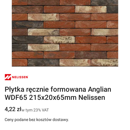
Płytka ręcznie formowana Anglian
WDF65 215x20x65mm Nelissen
Cena
4,22 zł
w tym 23% VAT
w tym
23%
VAT
Ceny podane bez kosztów dostawy.