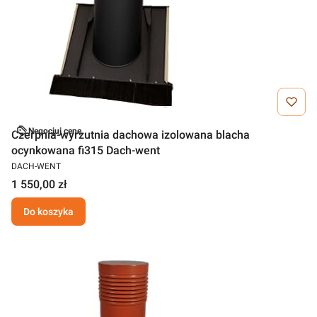
Negocjuj cenę
Czerpnia-wyrzutnia dachowa izolowana blacha
ocynkowana fi315 Dach-went
DACH-WENT
1 550,00 zł
Do koszyka