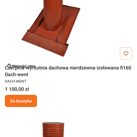
Negocjuj cenę
Czerpnia-wyrzutnia dachowa nierdzewna izolowana fi160
Dach-went
DACH-WENT
1 100,00 zł
Do koszyka