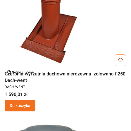
Negocjuj cenę
Czerpnia-wyrzutnia dachowa nierdzewna izolowana fi250
Dach-went
DACH-WENT
1 590,01 zł
Do koszyka