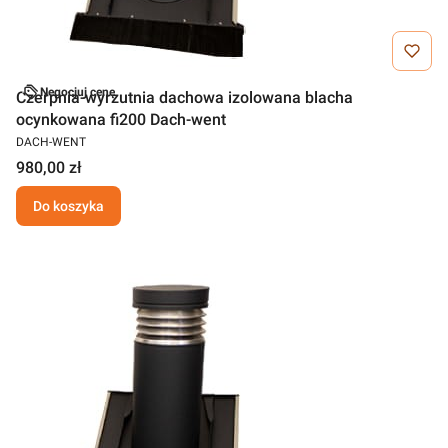
Negocjuj cenę
Czerpnia-wyrzutnia dachowa izolowana blacha
ocynkowana fi200 Dach-went
DACH-WENT
980,00 zł
Do koszyka