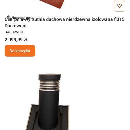
Negocjuj cenę
Czerpnia-wyrzutnia dachowa nierdzewna izolowana fi315
Dach-went
DACH-WENT
2 099,99 zł
Do koszyka