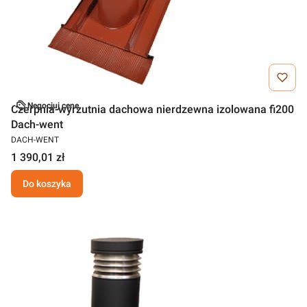
Negocjuj cenę
Czerpnia-wyrzutnia dachowa nierdzewna izolowana fi200
Dach-went
DACH-WENT
1 390,01 zł
Do koszyka