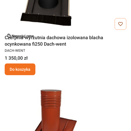
Negocjuj cenę
Czerpnia-wyrzutnia dachowa izolowana blacha
ocynkowana fi250 Dach-went
DACH-WENT
1 350,00 zł
Do koszyka