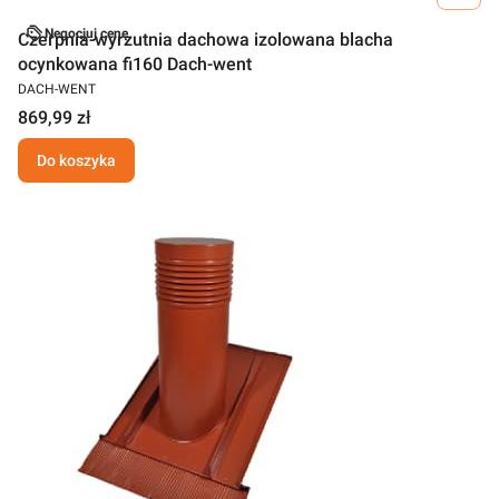
Negocjuj cenę
Czerpnia-wyrzutnia dachowa izolowana blacha
ocynkowana fi160 Dach-went
DACH-WENT
869,99 zł
Do koszyka