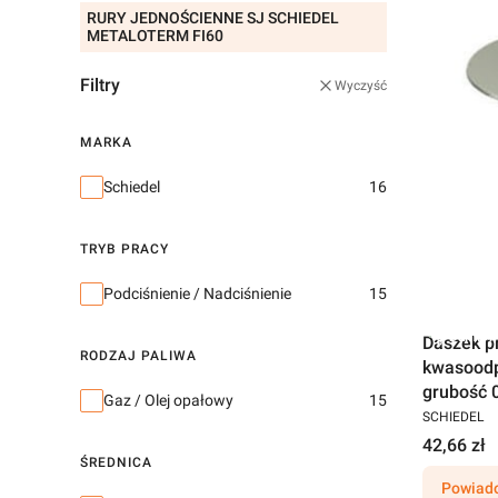
RURY JEDNOŚCIENNE SJ SCHIEDEL
METALOTERM FI60
Filtry
Wyczyść
MARKA
Marka
Schiedel
16
TRYB PRACY
Tryb pracy
Podciśnienie / Nadciśnienie
15
Darmow
Daszek p
RODZAJ PALIWA
kwasoodp
grubość 
Rodzaj paliwa
Gaz / Olej opałowy
15
SCHIEDEL
42,66 zł
ŚREDNICA
Powiado