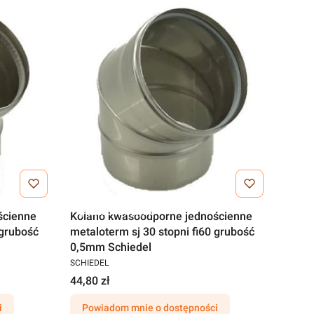
Darmowa wysyłka
ścienne
Kolano kwasoodporne jednościenne
 grubość
metaloterm sj 30 stopni fi60 grubość
0,5mm Schiedel
SCHIEDEL
44,80 zł
i
Powiadom mnie o dostępności