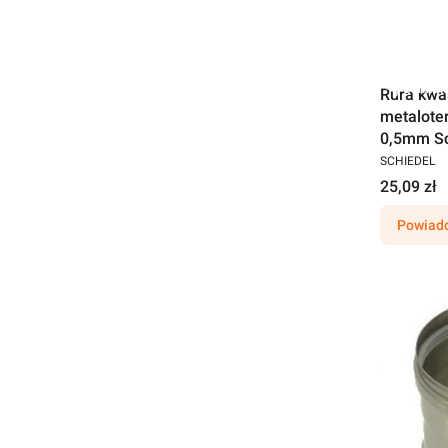
Darmow
Rura kwa
metalote
0,5mm Sc
SCHIEDEL
25,09 zł
Powiado