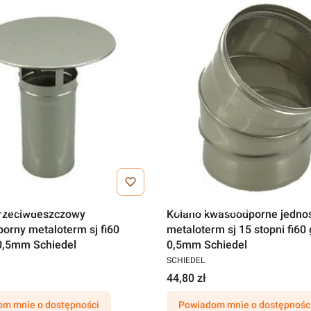
a wysyłka
Darmowa wysyłka
rzeciwdeszczowy
Kolano kwasoodporne jedno
orny metaloterm sj fi60
metaloterm sj 15 stopni fi60
0,5mm Schiedel
0,5mm Schiedel
SCHIEDEL
44,80 zł
m mnie o dostępności
Powiadom mnie o dostępnośc