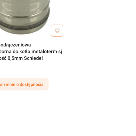
a wysyłka
podłączeniowa
orna do kotła metaloterm sj
bość 0,5mm Schiedel
m mnie o dostępności