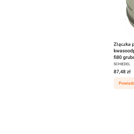
Darmow
Złączka 
kwasoodp
fi80 gru
SCHIEDEL
87,48 zł
Powiado