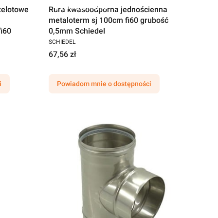
Darmowa wysyłka
zelotowe
Rura kwasoodporna jednościenna
metaloterm sj 100cm fi60 grubość
fi60
0,5mm Schiedel
SCHIEDEL
67,56 zł
i
Powiadom mnie o dostępności