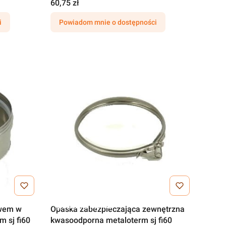
60,75 zł
i
Powiadom mnie o dostępności
Darmowa wysyłka
ywem w
Opaska zabezpieczająca zewnętrzna
 sj fi60
kwasoodporna metaloterm sj fi60