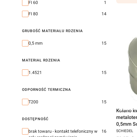
Średnica
FI 60
1
FI 80
14
GRUBOŚĆ MATERIAŁU RDZENIA
Grubość materiału rdzenia
0,5 mm
15
MATERIAŁ RDZENIA
Materiał rdzenia
1.4521
15
ODPORNOŚĆ TERMICZNA
Odporność termiczna
T200
15
Darmow
Kolano k
metaloter
DOSTĘPNOŚĆ
0,5mm Sc
Dostępność
brak towaru - kontakt telefoniczny w
16
SCHIEDEL