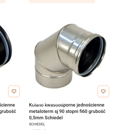
Darmowa wysyłka
ścienne
Kolano kwasoodporne jednościenne
 grubość
metaloterm sj 90 stopni fi60 grubość
0,5mm Schiedel
SCHIEDEL