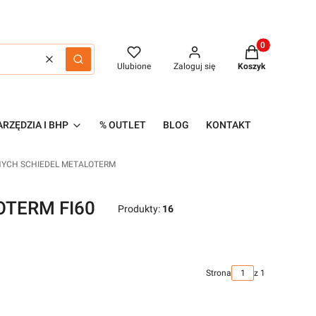
Produkty w kos
Wyczyść
Szukaj
Ulubione
Zaloguj się
Koszyk
RZĘDZIA I BHP
% OUTLET
BLOG
KONTAKT
YCH SCHIEDEL METALOTERM
OTERM FI60
Produkty:
16
Strona
z 1