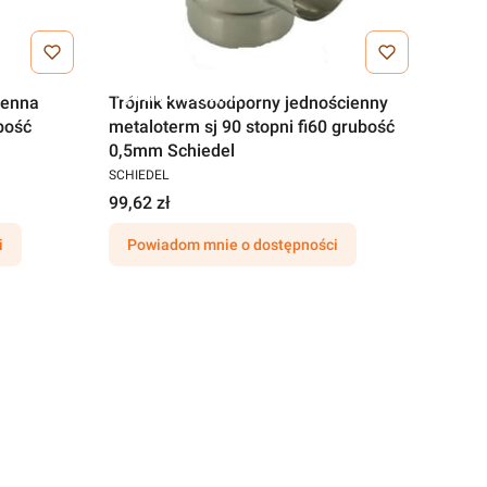
Darmowa wysyłka
ienna
Trójnik kwasoodporny jednościenny
bość
metaloterm sj 90 stopni fi60 grubość
0,5mm Schiedel
SCHIEDEL
99,62 zł
i
Powiadom mnie o dostępności