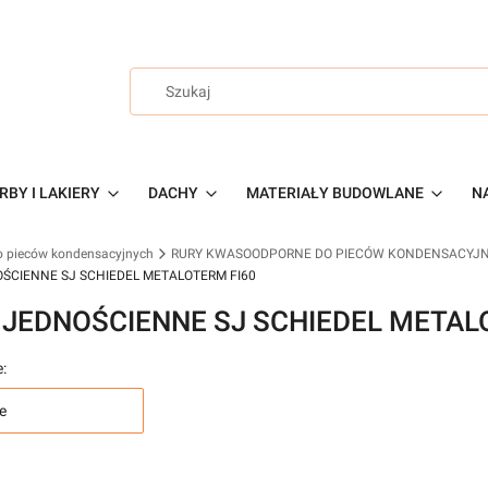
RBY I LAKIERY
DACHY
MATERIAŁY BUDOWLANE
NA
o pieców kondensacyjnych
RURY KWASOODPORNE DO PIECÓW KONDENSACYJN
ŚCIENNE SJ SCHIEDEL METALOTERM FI60
 JEDNOŚCIENNE SJ SCHIEDEL METAL
:
e