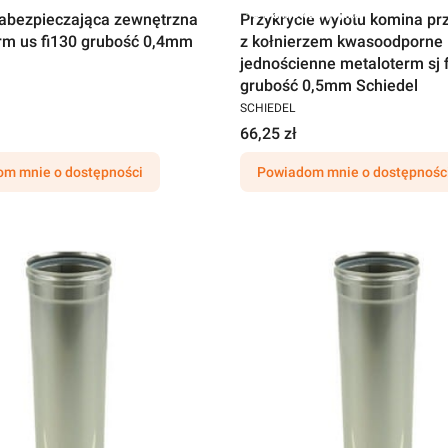
Darmowa wysyłka
abezpieczająca zewnętrzna
Przykrycie wylotu komina pr
rm us fi130 grubość 0,4mm
z kołnierzem kwasoodporne
jednościenne metaloterm sj 
grubość 0,5mm Schiedel
SCHIEDEL
66,25 zł
m mnie o dostępności
Powiadom mnie o dostępnośc