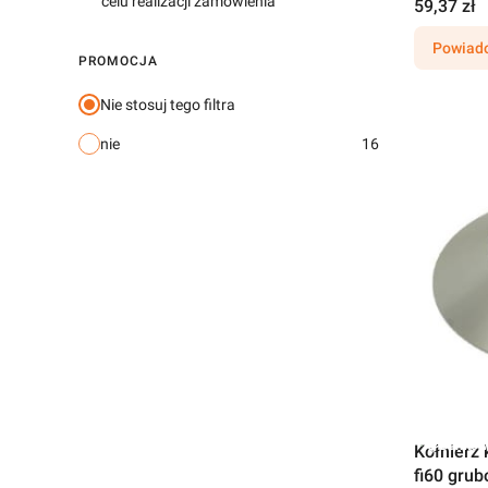
celu realizacji zamówienia
59,37 zł
Powiado
PROMOCJA
Nie stosuj tego filtra
nie
16
Darmow
Kołnierz
fi60 gru