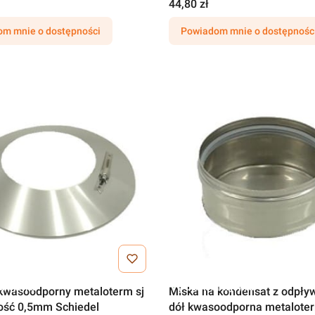
44,80 zł
m mnie o dostępności
Powiadom mnie o dostępnośc
a wysyłka
Darmowa wysyłka
 kwasoodporny metaloterm sj
Miska na kondensat z odpł
bość 0,5mm Schiedel
dół kwasoodporna metaloterm