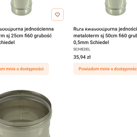
a wysyłka
Darmowa wysyłka
soodporna jednościenna
Rura kwasoodporna jednośc
rm sj 25cm fi60 grubość
metaloterm sj 50cm fi60 gru
hiedel
0,5mm Schiedel
SCHIEDEL
35,94 zł
m mnie o dostępności
Powiadom mnie o dostępnośc