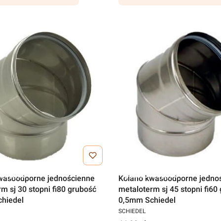
a wysyłka
Darmowa wysyłka
wasoodporne jednościenne
Kolano kwasoodporne jedno
m sj 30 stopni fi80 grubość
metaloterm sj 45 stopni fi60
hiedel
0,5mm Schiedel
SCHIEDEL