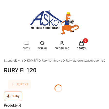
Produkty w koszyk
Otwórz wyszukiwarkę
Menu
Szukaj
Zaloguj się
Koszyk
Strona główna
KOMINY
Rury kominowe
Rury stalowe kwasoodporne
R
RURY FI 120
RURY KS
Filtry
Produkty:
6