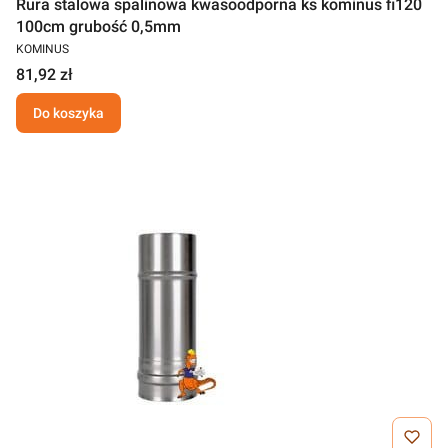
Rura stalowa spalinowa kwasoodporna ks kominus fi120
100cm grubość 0,5mm
KOMINUS
81,92 zł
Do koszyka