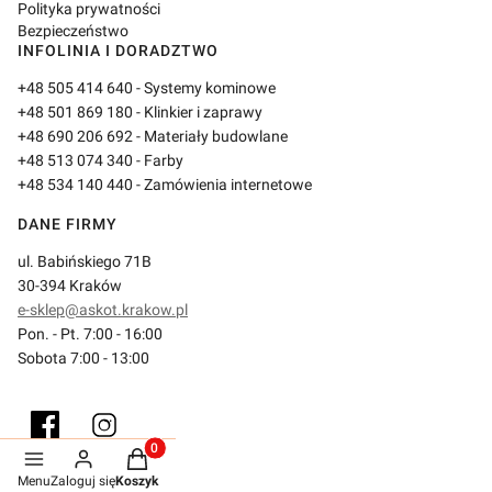
Polityka prywatności
Bezpieczeństwo
INFOLINIA I DORADZTWO
+48 505 414 640
- Systemy kominowe
+48 501 869 180
- Klinkier i zaprawy
+48 690 206 692
- Materiały budowlane
+48 513 074 340
- Farby
+48 534 140 440
- Zamówienia internetowe
DANE FIRMY
ul. Babińskiego 71B
30-394 Kraków
e-sklep@askot.krakow.pl
Pon. - Pt. 7:00 - 16:00
Sobota 7:00 - 13:00
Produkty w koszyku: 0. Zobacz szczegóły
Menu
Zaloguj się
Koszyk