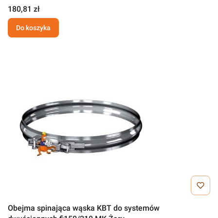
180,81 zł
Do koszyka
Obejma spinająca wąska KBT do systemów