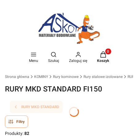
Produkty w koszyk
Otwórz wyszukiwarkę
Menu
Szukaj
Zaloguj się
Koszyk
Strona główna
KOMINY
Rury kominowe
Rury stalowe izolowane
RURY
RURY MKD STANDARD FI150
RURY MKD STANDARD
Filtry
Produkty:
82