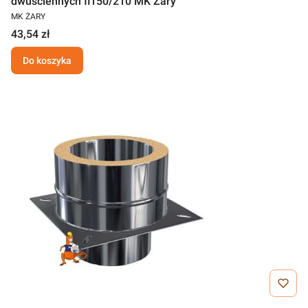
dwuściennych fi150/210 MK Żary
MK ŻARY
43,54 zł
Do koszyka