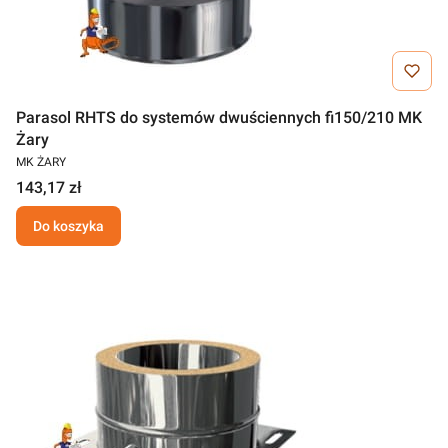
Parasol RHTS do systemów dwuściennych fi150/210 MK
Żary
MK ŻARY
143,17 zł
Do koszyka