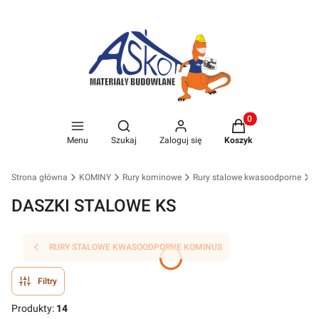
Produkty w koszyk
Otwórz wyszukiwarkę
Menu
Szukaj
Zaloguj się
Koszyk
Strona główna
KOMINY
Rury kominowe
Rury stalowe kwasoodporne
DASZKI STALOWE KS
RURY STALOWE KWASOODPORNE KOMINUS
Filtry
Produkty:
14