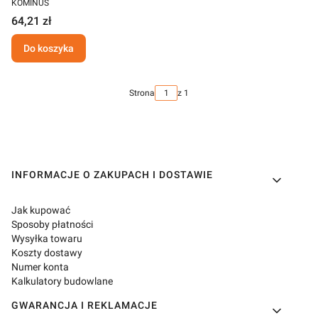
KOMINUS
64,21 zł
Do koszyka
Strona
z 1
Linki w stopce
INFORMACJE O ZAKUPACH I DOSTAWIE
Jak kupować
Sposoby płatności
Wysyłka towaru
Koszty dostawy
Numer konta
Kalkulatory budowlane
GWARANCJA I REKLAMACJE