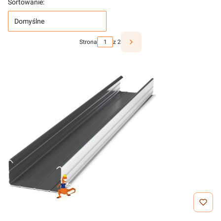
Sortowanie:
Domyślne
Strona
z 2