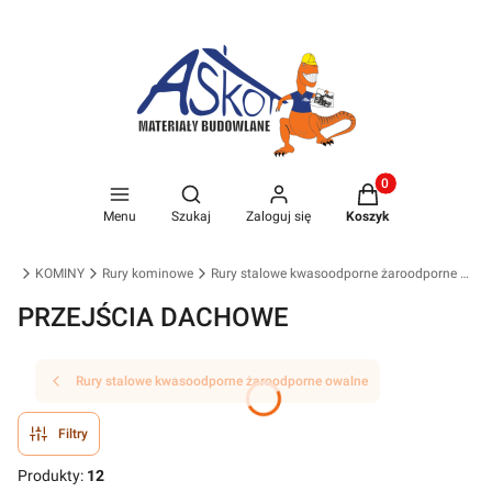
Produkty w koszyk
Otwórz wyszukiwarkę
Menu
Szukaj
Zaloguj się
Koszyk
wna
KOMINY
Rury kominowe
Rury stalowe kwasoodporne żaroodporne owalne
PRZEJŚCIA DACHOWE
Rury stalowe kwasoodporne żaroodporne owalne
Filtry
Produkty:
12