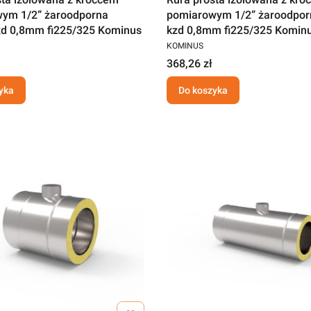
ym 1/2” żaroodporna
pomiarowym 1/2” żaroodpo
d 0,8mm fi225/325 Kominus
kzd 0,8mm fi225/325 Komin
KOMINUS
368,26 zł
yka
Do koszyka