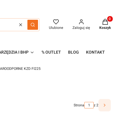
Produkty w kos
Wyczyść
Szukaj
Ulubione
Zaloguj się
Koszyk
RZĘDZIA I BHP
% OUTLET
BLOG
KONTAKT
ŻAROODPORNE KZD FI225
Strona
z 2