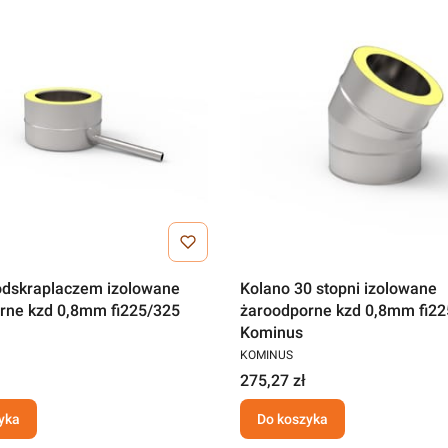
odskraplaczem izolowane
Kolano 30 stopni izolowane
rne kzd 0,8mm fi225/325
żaroodporne kzd 0,8mm fi22
Kominus
KOMINUS
275,27 zł
yka
Do koszyka