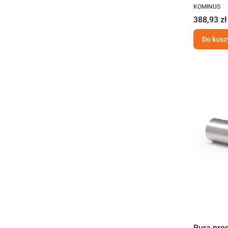
KOMINUS
388,93 zł
Do kosz
Rura pro