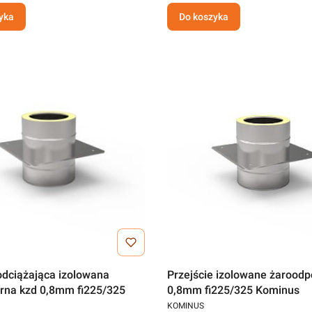
yka
Do koszyka
odciążająca izolowana
Przejście izolowane żaroodp
rna kzd 0,8mm fi225/325
0,8mm fi225/325 Kominus
KOMINUS