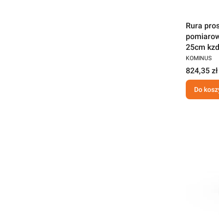
Rura pro
pomiaro
25cm kzd
KOMINUS
824,35 zł
Do kosz