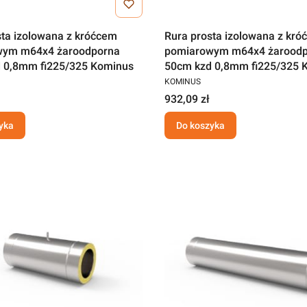
sta izolowana z króćcem
Rura prosta izolowana z kr
wym m64x4 żaroodporna
pomiarowym m64x4 żarood
 0,8mm fi225/325 Kominus
50cm kzd 0,8mm fi225/325 
KOMINUS
932,09 zł
yka
Do koszyka