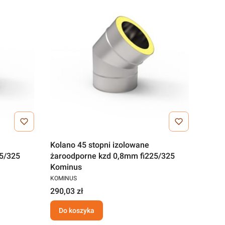
Kolano 45 stopni izolowane
5/325
żaroodporne kzd 0,8mm fi225/325
Kominus
KOMINUS
290,03 zł
Do koszyka