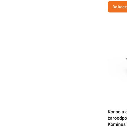
Do kosz
Konsola 
żaroodpo
Kominus