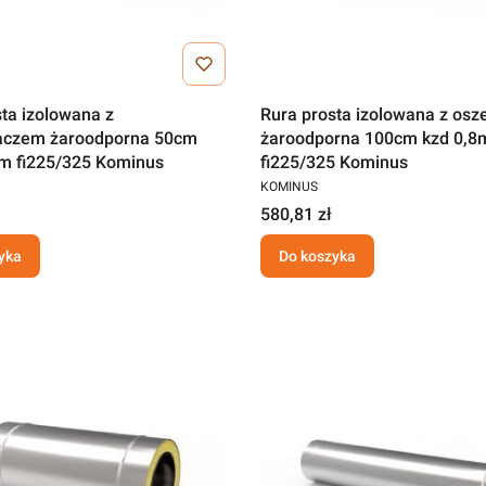
ta izolowana z
Rura prosta izolowana z os
aczem żaroodporna 50cm
żaroodporna 100cm kzd 0,
m fi225/325 Kominus
fi225/325 Kominus
KOMINUS
580,81 zł
yka
Do koszyka