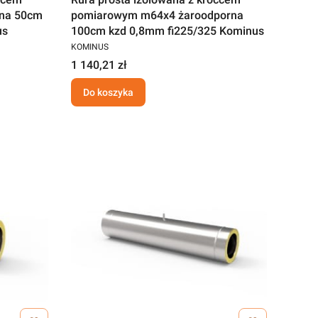
rna 50cm
pomiarowym m64x4 żaroodporna
us
100cm kzd 0,8mm fi225/325 Kominus
KOMINUS
1 140,21 zł
Do koszyka