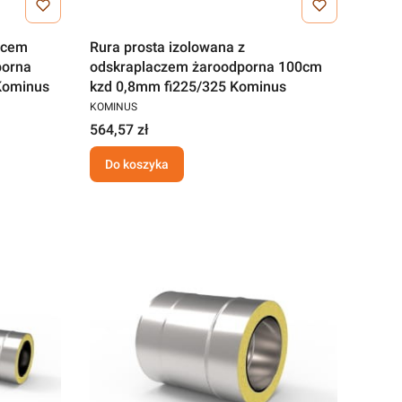
óćcem
Rura prosta izolowana z
porna
odskraplaczem żaroodporna 100cm
Kominus
kzd 0,8mm fi225/325 Kominus
KOMINUS
564,57 zł
Do koszyka