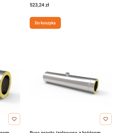
523,24 zł
Do koszyka
óćcem
Rura prosta izolowana z króćcem