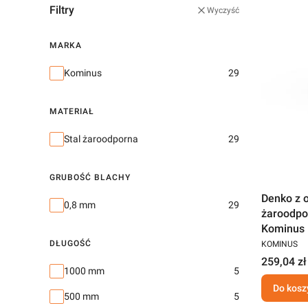
Filtry
Wyczyść
MARKA
Marka
Kominus
29
MATERIAŁ
Materiał
Stal żaroodporna
29
GRUBOŚĆ BLACHY
Denko z 
Grubość Blachy
0,8 mm
29
żaroodpo
Kominus
DŁUGOŚĆ
KOMINUS
259,04 zł
Długość
1000 mm
5
Do kosz
500 mm
5