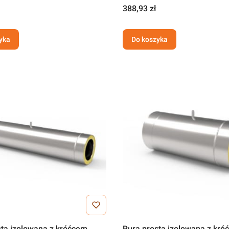
388,93 zł
yka
Do koszyka
sta izolowana z króćcem
Rura prosta izolowana z kr