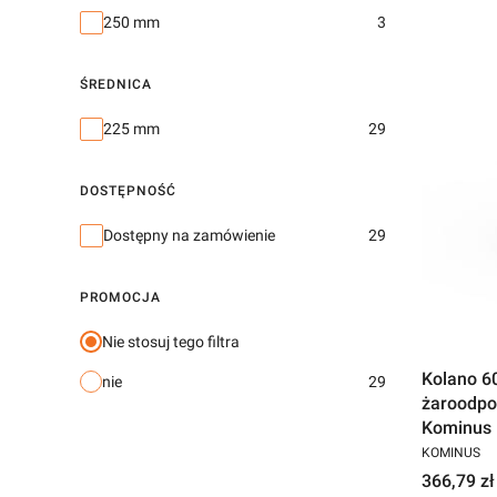
250 mm
3
ŚREDNICA
Średnica
225 mm
29
DOSTĘPNOŚĆ
Dostępność
Dostępny na zamówienie
29
PROMOCJA
Nie stosuj tego filtra
Kolano 6
nie
29
żaroodpo
Kominus
KOMINUS
366,79 zł