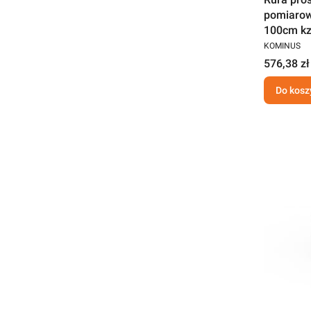
pomiarow
100cm kz
KOMINUS
576,38 zł
Do kosz