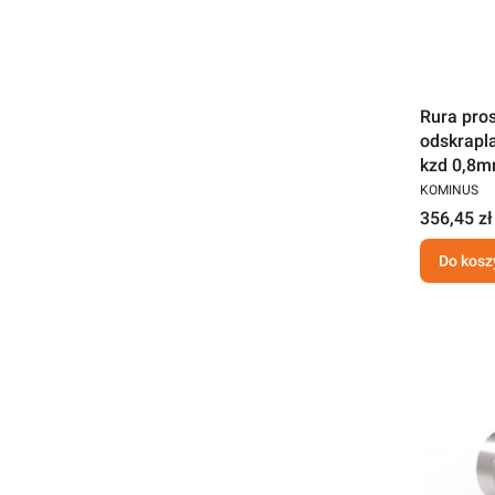
Rura pros
odskrapl
kzd 0,8m
KOMINUS
356,45 zł
Do kosz