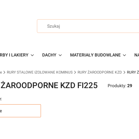
RBY I LAKIERY
DACHY
MATERIAŁY BUDOWLANE
NA
ne
RURY STALOWE IZOLOWANE KOMINUS
RURY ŻAROODPORNE KZD
RURY 
 ŻAROODPORNE KZD FI225
Produkty:
29
:
e