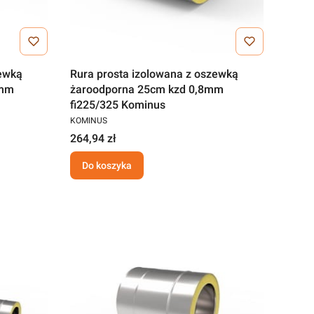
zewką
Rura prosta izolowana z oszewką
8mm
żaroodporna 25cm kzd 0,8mm
fi225/325 Kominus
KOMINUS
264,94 zł
Do koszyka