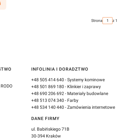
i
Strona
z 1
ŃSTWO
INFOLINIA I DORADZTWO
+48 505 414 640
- Systemy kominowe
3 RODO
+48 501 869 180
- Klinkier i zaprawy
+48 690 206 692
- Materiały budowlane
+48 513 074 340
- Farby
+48 534 140 440
- Zamówienia internetowe
DANE FIRMY
ul. Babińskiego 71B
30-394 Kraków