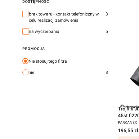
DOSTĘPNOŚĆ
Dostępność
brak towaru - kontakt telefoniczny w
3
celu realizacji zamówienia
na wyczerpaniu
5
PROMOCJA
Nie stosuj tego filtra
nie
8
Negocju
Trójnik 
45st fi22
PARKANEX
196,55 zł