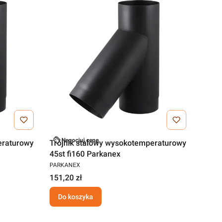
Negocjuj cenę
eraturowy
Trójnik stalowy wysokotemperaturowy
45st fi160 Parkanex
PARKANEX
151,20 zł
Do koszyka