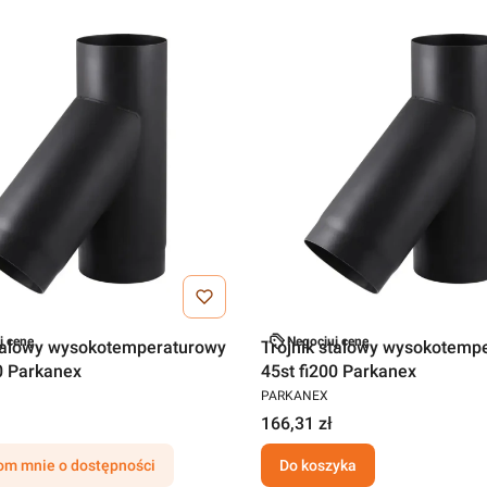
j cenę
Negocjuj cenę
stalowy wysokotemperaturowy
Trójnik stalowy wysokotemp
0 Parkanex
45st fi200 Parkanex
PARKANEX
166,31 zł
m mnie o dostępności
Do koszyka