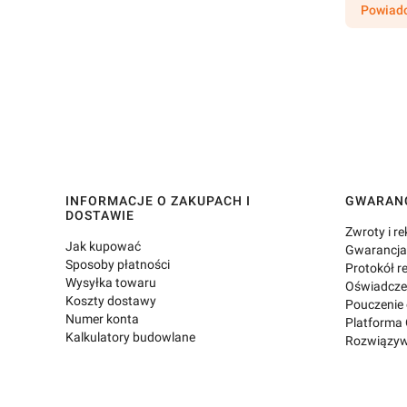
Powiado
Linki w stopce
INFORMACJE O ZAKUPACH I
GWARANC
DOSTAWIE
Zwroty i r
Jak kupować
Gwarancja 
Sposoby płatności
Protokół r
Wysyłka towaru
Oświadcze
Koszty dostawy
Pouczenie
Numer konta
Platforma 
Kalkulatory budowlane
Rozwiązyw