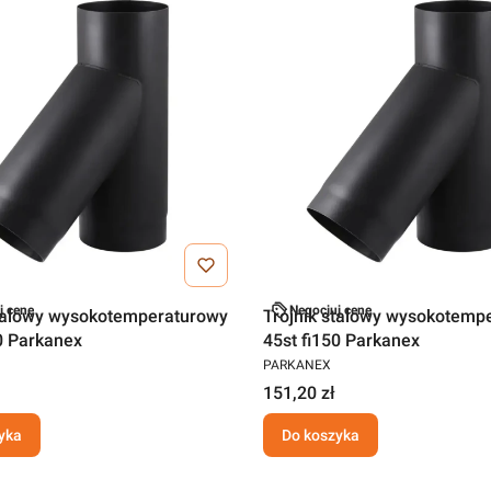
j cenę
Negocjuj cenę
stalowy wysokotemperaturowy
Trójnik stalowy wysokotemp
0 Parkanex
45st fi150 Parkanex
PARKANEX
151,20 zł
yka
Do koszyka