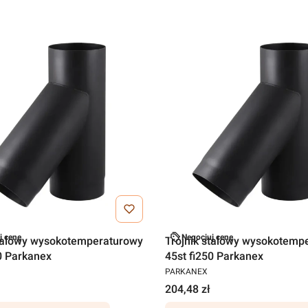
j cenę
Negocjuj cenę
stalowy wysokotemperaturowy
Trójnik stalowy wysokotemp
0 Parkanex
45st fi250 Parkanex
PARKANEX
204,48 zł