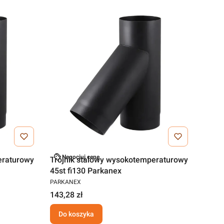
Negocjuj cenę
eraturowy
Trójnik stalowy wysokotemperaturowy
45st fi130 Parkanex
PARKANEX
143,28 zł
Do koszyka