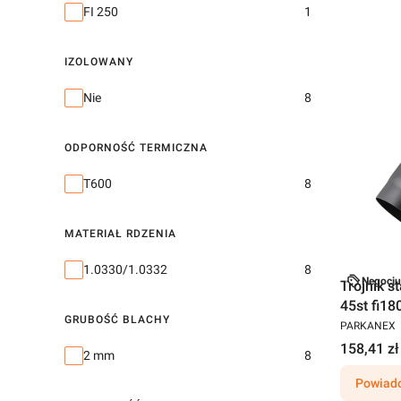
FI 250
1
IZOLOWANY
Izolowany
Nie
8
ODPORNOŚĆ TERMICZNA
Odporność termiczna
T600
8
MATERIAŁ RDZENIA
Materiał rdzenia
1.0330/1.0332
8
Negocju
Trójnik 
45st fi18
GRUBOŚĆ BLACHY
PARKANEX
158,41 zł
Grubość blachy
2 mm
8
Powiado