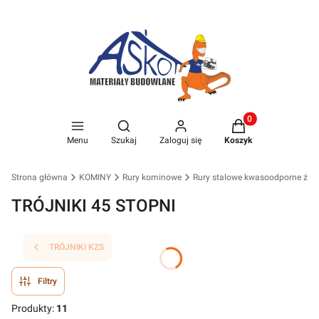
Produkty w koszyk
Otwórz wyszukiwarkę
Menu
Szukaj
Zaloguj się
Koszyk
Strona główna
KOMINY
Rury kominowe
Rury stalowe kwasoodporne żar
TRÓJNIKI 45 STOPNI
TRÓJNIKI KZS
Filtry
Produkty:
11