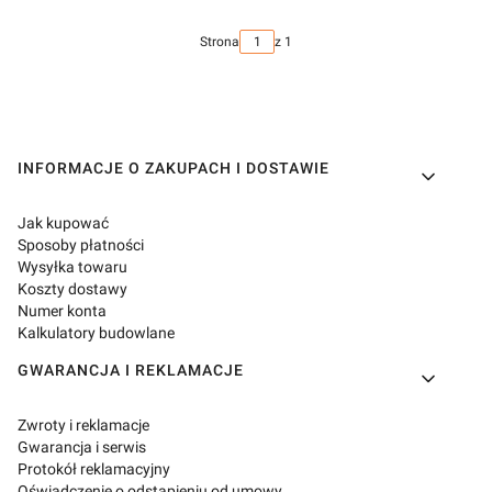
Strona
z 1
Linki w stopce
INFORMACJE O ZAKUPACH I DOSTAWIE
Jak kupować
Sposoby płatności
Wysyłka towaru
Koszty dostawy
Numer konta
Kalkulatory budowlane
GWARANCJA I REKLAMACJE
Zwroty i reklamacje
Gwarancja i serwis
Protokół reklamacyjny
Oświadczenie o odstąpieniu od umowy