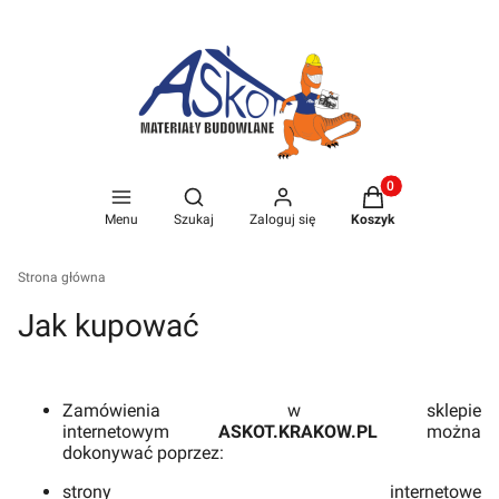
Produkty w koszyk
Otwórz wyszukiwarkę
Menu
Szukaj
Zaloguj się
Koszyk
Strona główna
Jak kupować
Zamówienia w sklepie
internetowym
ASKOT.KRAKOW.PL
można
dokonywać poprzez:
strony internetowe