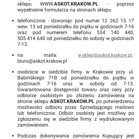
sklepu WWW.
ASKOT.KRAKOW.PL
- poprzez
wypełnienie formularza na stronach sklepu
telefonicznie - dzwoniąc pod numer 12 262 15 17
wew. 13 od poniedziałku do piątku w godzinach 7-16
oraz pod numerem telefonu 534 140 440,
505 414 640 od poniedziałku do soboty w godzinach
7-13.
na maila:
e-sklep@askot.krakow.pl,
biuro@askot.krakow.pl
osobiście w siedzibie firmy w Krakowie przy ul.
Babińśkiego 71B od poniedziałku do piątku w
godzinach 7-16 oraz w soboty od 7-13.
Gwarantowana dostępność towaru oraz ceny przy
odbiorze osobistym po złożeniu zamówienia na
stronie sklepu
ASKOT.KRAKOW.PL
po potwierdzeniu
możliwości odbioru przez Sprzedającego mailowo
lub telefonicznie. Odbiór osobisty jest możliwy po
zgłoszeniu się w siedzibie firmy z wydrukowanym
zamówieniem.
Podczas dokonywania zamówienia Kupujący jest