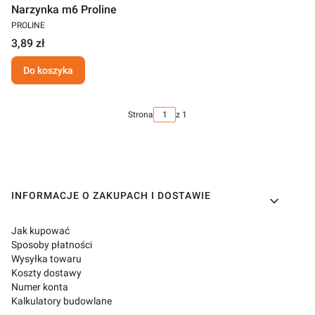
Narzynka m6 Proline
PROLINE
3,89 zł
Do koszyka
Strona
z 1
Linki w stopce
INFORMACJE O ZAKUPACH I DOSTAWIE
Jak kupować
Sposoby płatności
Wysyłka towaru
Koszty dostawy
Numer konta
Kalkulatory budowlane