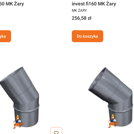
160 MK Żary
invest fi160 MK Żary
MK ŻARY
256,58 zł
yka
Do koszyka