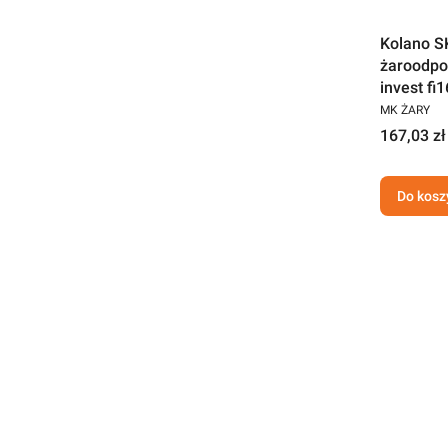
Kolano S
żaroodpo
invest fi
MK ŻARY
167,03 zł
Do kosz