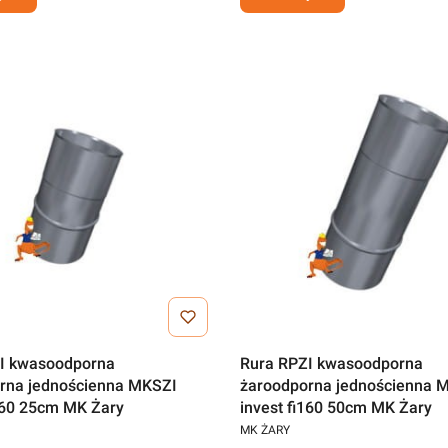
I kwasoodporna
Rura RPZI kwasoodporna
rna jednościenna MKSZI
żaroodporna jednościenna 
i160 25cm MK Żary
invest fi160 50cm MK Żary
MK ŻARY