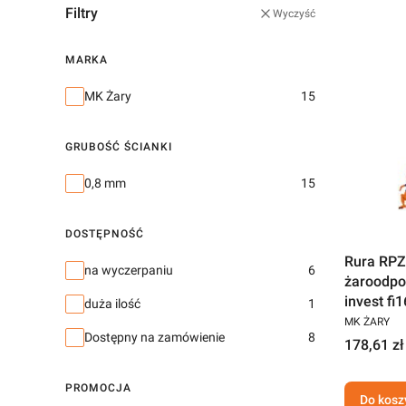
Filtry
Wyczyść
MARKA
Marka
MK Żary
15
GRUBOŚĆ ŚCIANKI
Grubość ścianki
0,8 mm
15
DOSTĘPNOŚĆ
Rura RPZ
Dostępność
na wyczerpaniu
6
żaroodpo
invest f
duża ilość
1
MK ŻARY
Dostępny na zamówienie
8
178,61 zł
PROMOCJA
Do kosz