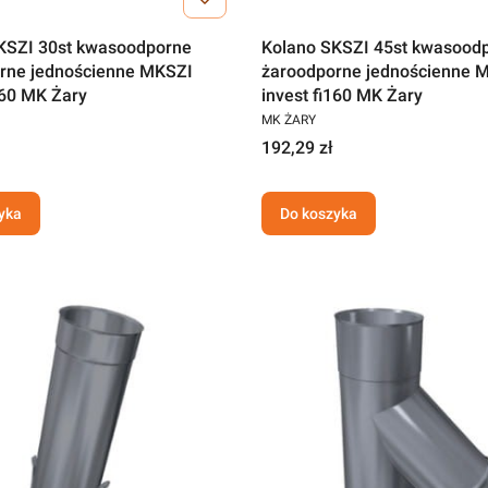
KSZI 30st kwasoodporne
Kolano SKSZI 45st kwasood
rne jednościenne MKSZI
żaroodporne jednościenne 
160 MK Żary
invest fi160 MK Żary
MK ŻARY
192,29 zł
yka
Do koszyka