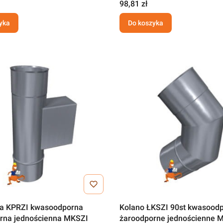
98,81 zł
yka
Do koszyka
a KPRZI kwasoodporna
Kolano ŁKSZI 90st kwasood
rna jednościenna MKSZI
żaroodporne jednościenne 