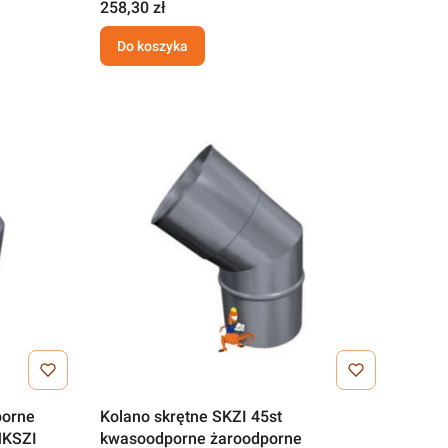
258,30 zł
Do koszyka
porne
Kolano skrętne SKZI 45st
MKSZI
kwasoodporne żaroodporne