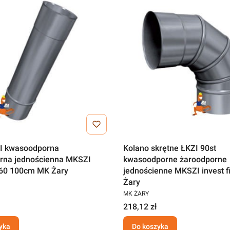
I kwasoodporna
Kolano skrętne ŁKZI 90st
rna jednościenna MKSZI
kwasoodporne żaroodporne
i160 100cm MK Żary
jednościenne MKSZI invest 
Żary
MK ŻARY
218,12 zł
yka
Do koszyka