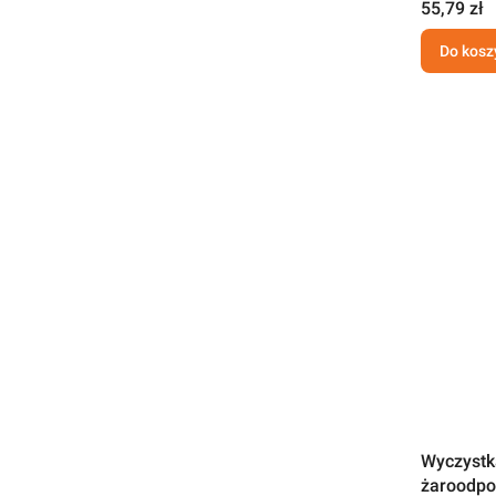
55,79 zł
Do kosz
Wyczystk
żaroodpo