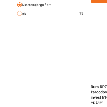
Nie stosuj tego filtra
nie
15
Rura RPZ
żaroodpo
invest f
MK ŻARY