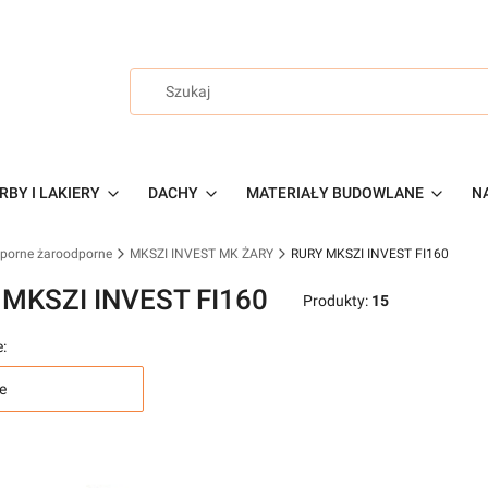
RBY I LAKIERY
DACHY
MATERIAŁY BUDOWLANE
NA
dporne żaroodporne
MKSZI INVEST MK ŻARY
RURY MKSZI INVEST FI160
 MKSZI INVEST FI160
Produkty:
15
:
e