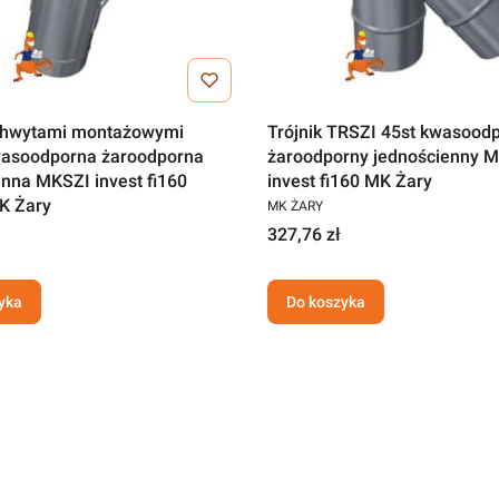
chwytami montażowymi
Trójnik TRSZI 45st kwasood
asoodporna żaroodporna
żaroodporny jednościenny 
enna MKSZI invest fi160
invest fi160 MK Żary
K Żary
MK ŻARY
327,76 zł
yka
Do koszyka