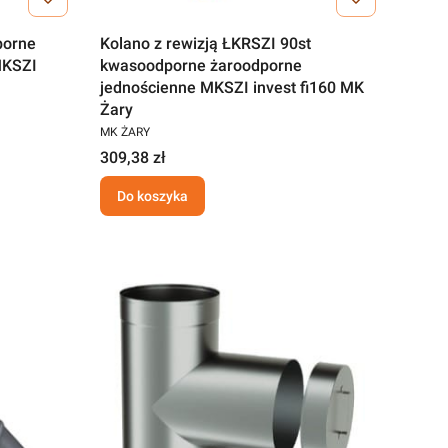
porne
Kolano z rewizją ŁKRSZI 90st
MKSZI
kwasoodporne żaroodporne
jednościenne MKSZI invest fi160 MK
Żary
MK ŻARY
309,38 zł
Do koszyka