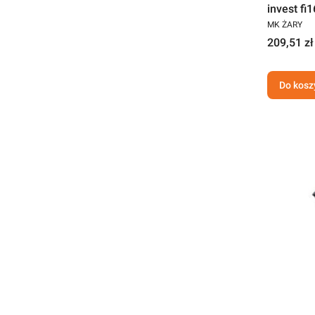
invest fi
MK ŻARY
209,51 zł
Do kosz