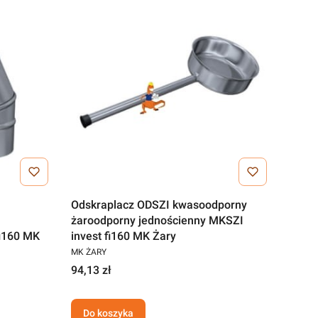
Odskraplacz ODSZI kwasoodporny
żaroodporny jednościenny MKSZI
fi160 MK
invest fi160 MK Żary
MK ŻARY
94,13 zł
Do koszyka