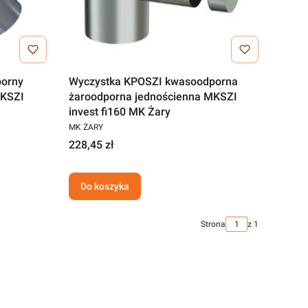
porny
Wyczystka KPOSZI kwasoodporna
MKSZI
żaroodporna jednościenna MKSZI
invest fi160 MK Żary
MK ŻARY
228,45 zł
Do koszyka
Strona
z 1