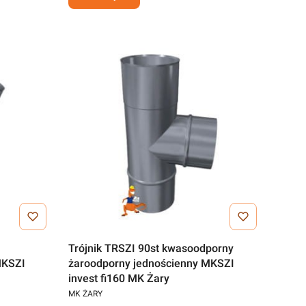
Trójnik TRSZI 90st kwasoodporny
MKSZI
żaroodporny jednościenny MKSZI
invest fi160 MK Żary
MK ŻARY