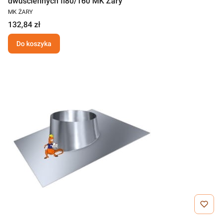
dwuściennych fi80/160 MK Żary
MK ŻARY
132,84 zł
Do koszyka