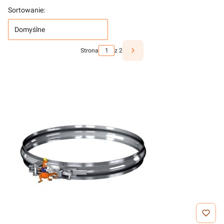
Sortowanie:
Domyślne
Strona
z 2