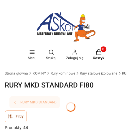
Produkty w koszyk
Otwórz wyszukiwarkę
Menu
Szukaj
Zaloguj się
Koszyk
Strona główna
KOMINY
Rury kominowe
Rury stalowe izolowane
RURY
RURY MKD STANDARD FI80
RURY MKD STANDARD
Filtry
Produkty:
44