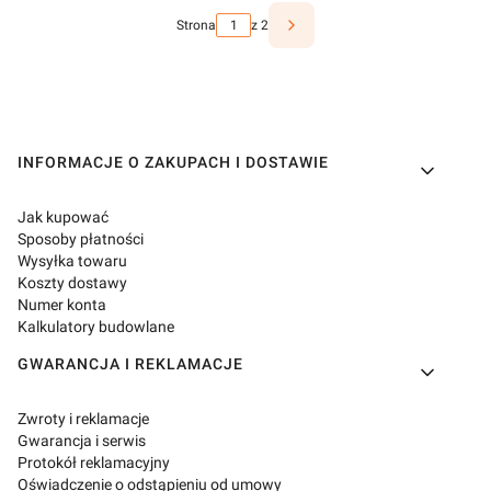
Strona
z 2
Linki w stopce
INFORMACJE O ZAKUPACH I DOSTAWIE
Jak kupować
Sposoby płatności
Wysyłka towaru
Koszty dostawy
Numer konta
Kalkulatory budowlane
GWARANCJA I REKLAMACJE
Zwroty i reklamacje
Gwarancja i serwis
Protokół reklamacyjny
Oświadczenie o odstąpieniu od umowy