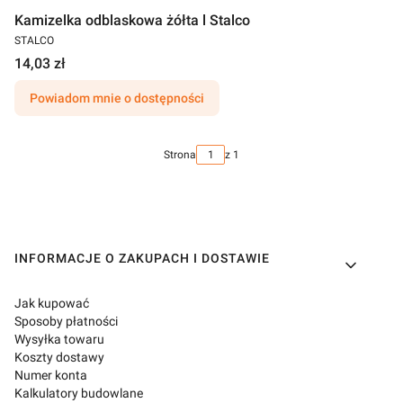
Kamizelka odblaskowa żółta l Stalco
STALCO
14,03 zł
Powiadom mnie o dostępności
Strona
z 1
Linki w stopce
INFORMACJE O ZAKUPACH I DOSTAWIE
Jak kupować
Sposoby płatności
Wysyłka towaru
Koszty dostawy
Numer konta
Kalkulatory budowlane