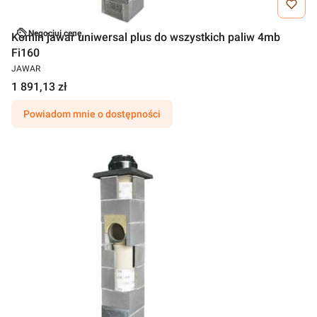
Negocjuj cenę
Komin jawar uniwersal plus do wszystkich paliw 4mb
Fi160
JAWAR
1 891,13 zł
Powiadom mnie o dostępności