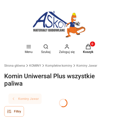
Produkty w koszyk
Otwórz wyszukiwarkę
Menu
Szukaj
Zaloguj się
Koszyk
Strona główna
KOMINY
Kompletne kominy
Kominy Jawar
Komin Uniwersal Plus wszystkie
paliwa
Kominy Jawar
Filtry