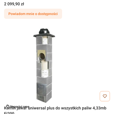
2 099,90 zł
Powiadom mnie o dostępności
Negocjuj cenę
Komin jawar uniwersal plus do wszystkich paliw 4,33mb
Fi200