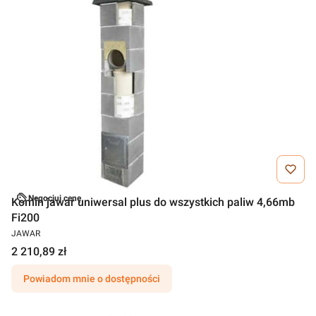
Negocjuj cenę
Komin jawar uniwersal plus do wszystkich paliw 4,66mb
Fi200
JAWAR
2 210,89 zł
Powiadom mnie o dostępności