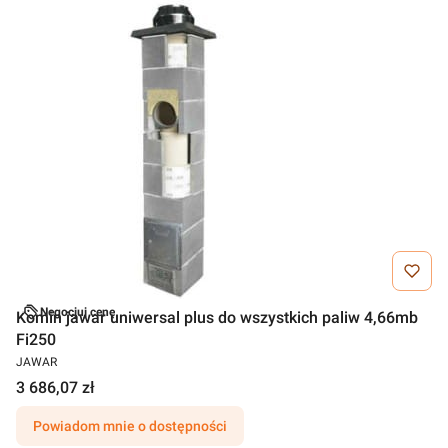
Negocjuj cenę
Komin jawar uniwersal plus do wszystkich paliw 4,66mb
Fi250
JAWAR
3 686,07 zł
Powiadom mnie o dostępności