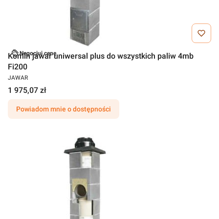
Negocjuj cenę
Komin jawar uniwersal plus do wszystkich paliw 4mb
Fi200
JAWAR
1 975,07 zł
Powiadom mnie o dostępności