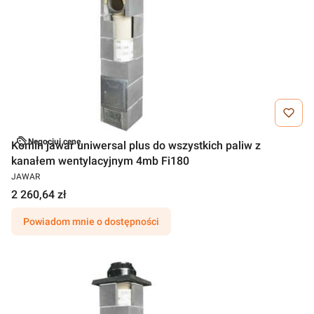
Negocjuj cenę
Komin jawar uniwersal plus do wszystkich paliw z
kanałem wentylacyjnym 4mb Fi180
JAWAR
2 260,64 zł
Powiadom mnie o dostępności