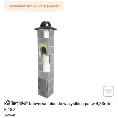
Powiadom mnie o dostępności
Negocjuj cenę
Komin jawar uniwersal plus do wszystkich paliw 4,33mb
Fi180
JAWAR