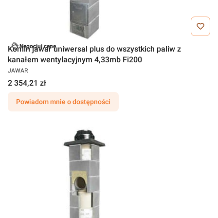
Negocjuj cenę
Komin jawar uniwersal plus do wszystkich paliw z
kanałem wentylacyjnym 4,33mb Fi200
JAWAR
2 354,21 zł
Powiadom mnie o dostępności