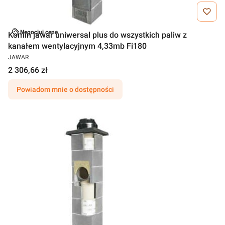
Negocjuj cenę
Komin jawar uniwersal plus do wszystkich paliw z
kanałem wentylacyjnym 4,33mb Fi180
JAWAR
2 306,66 zł
Powiadom mnie o dostępności