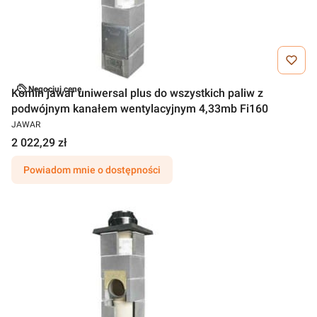
Negocjuj cenę
Komin jawar uniwersal plus do wszystkich paliw z
podwójnym kanałem wentylacyjnym 4,33mb Fi160
JAWAR
2 022,29 zł
Powiadom mnie o dostępności