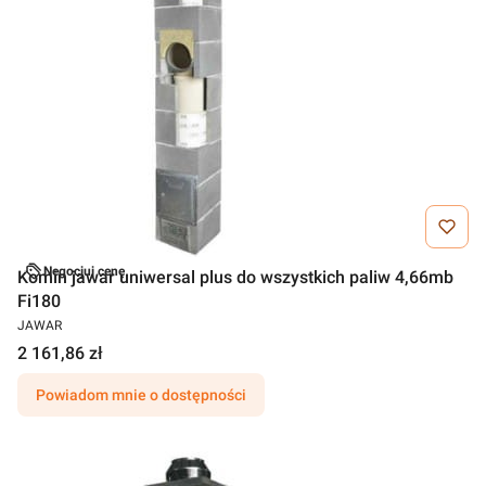
Negocjuj cenę
Komin jawar uniwersal plus do wszystkich paliw 4,66mb
Fi180
JAWAR
2 161,86 zł
Powiadom mnie o dostępności