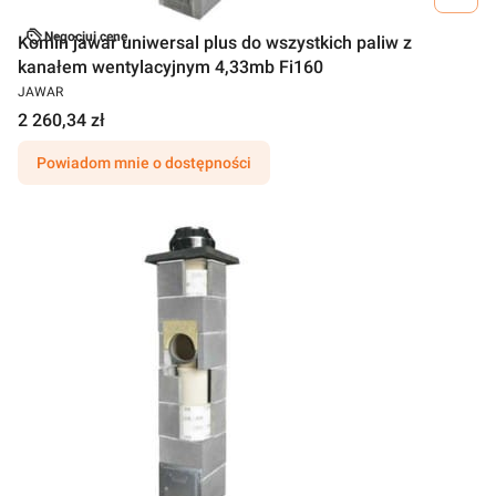
Negocjuj cenę
Komin jawar uniwersal plus do wszystkich paliw z
kanałem wentylacyjnym 4,33mb Fi160
JAWAR
2 260,34 zł
Powiadom mnie o dostępności