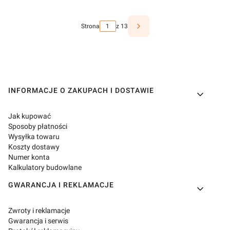
Strona
z 13
Linki w stopce
INFORMACJE O ZAKUPACH I DOSTAWIE
Jak kupować
Sposoby płatności
Wysyłka towaru
Koszty dostawy
Numer konta
Kalkulatory budowlane
GWARANCJA I REKLAMACJE
Zwroty i reklamacje
Gwarancja i serwis