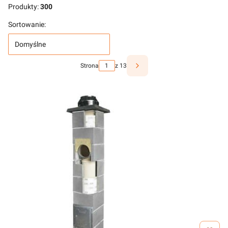
Produkty:
300
Sortowanie:
Domyślne
Strona
z 13