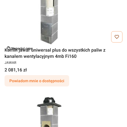
Negocjuj cenę
Komin jawar uniwersal plus do wszystkich paliw z
kanałem wentylacyjnym 4mb Fi160
JAWAR
2 081,16 zł
Powiadom mnie o dostępności