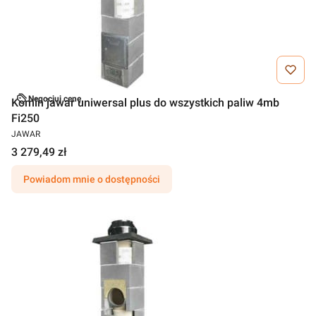
Negocjuj cenę
Komin jawar uniwersal plus do wszystkich paliw 4mb
Fi250
JAWAR
3 279,49 zł
Powiadom mnie o dostępności