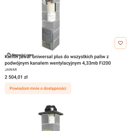
Negocjuj cenę
Komin jawar uniwersal plus do wszystkich paliw z
podwójnym kanałem wentylacyjnym 4,33mb Fi200
JAWAR
2 504,01 zł
Powiadom mnie o dostępności