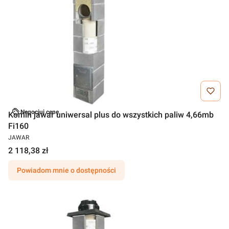
Negocjuj cenę
Komin jawar uniwersal plus do wszystkich paliw 4,66mb
Fi160
JAWAR
2 118,38 zł
Powiadom mnie o dostępności