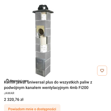
Negocjuj cenę
Komin jawar uniwersal plus do wszystkich paliw z
podwójnym kanałem wentylacyjnym 4mb Fi200
JAWAR
2 320,76 zł
Powiadom mnie o dostępności