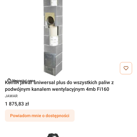
Negocjuj cenę
Komin jawar uniwersal plus do wszystkich paliw z
podwójnym kanałem wentylacyjnym 4mb Fi160
JAWAR
1 875,83 zł
Powiadom mnie o dostępności