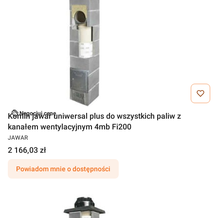
Negocjuj cenę
Komin jawar uniwersal plus do wszystkich paliw z
kanałem wentylacyjnym 4mb Fi200
JAWAR
2 166,03 zł
Powiadom mnie o dostępności