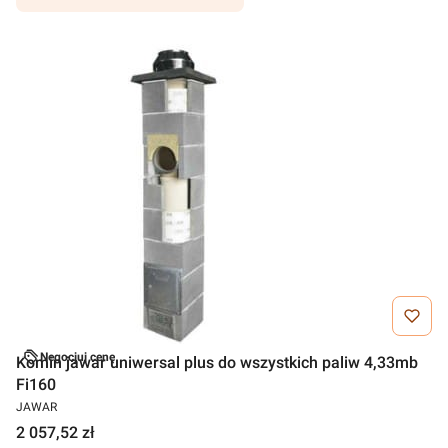
Negocjuj cenę
Komin jawar uniwersal plus do wszystkich paliw 4,33mb
Fi160
JAWAR
2 057,52 zł