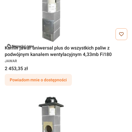
Negocjuj cenę
Komin jawar uniwersal plus do wszystkich paliw z
podwójnym kanałem wentylacyjnym 4,33mb Fi180
JAWAR
2 453,35 zł
Powiadom mnie o dostępności