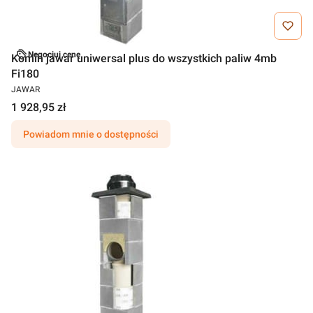
Negocjuj cenę
Komin jawar uniwersal plus do wszystkich paliw 4mb
Fi180
JAWAR
1 928,95 zł
Powiadom mnie o dostępności