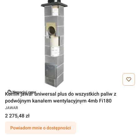
Negocjuj cenę
Komin jawar uniwersal plus do wszystkich paliw z
podwójnym kanałem wentylacyjnym 4mb Fi180
JAWAR
2 275,48 zł
Powiadom mnie o dostępności