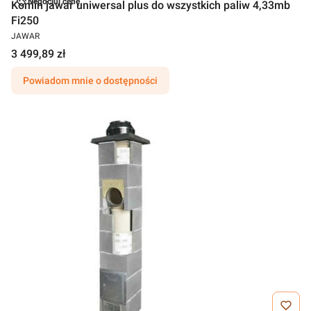
Negocjuj cenę
Komin jawar uniwersal plus do wszystkich paliw 4,33mb
Fi250
JAWAR
3 499,89 zł
Powiadom mnie o dostępności