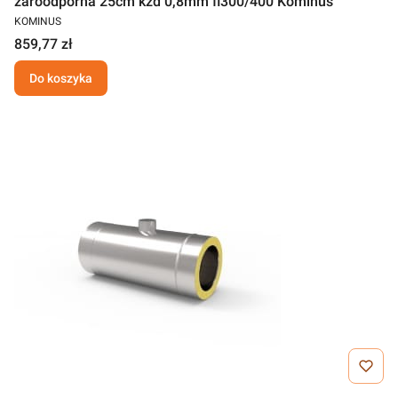
żaroodporna 25cm kzd 0,8mm fi300/400 Kominus
KOMINUS
859,77 zł
Do koszyka