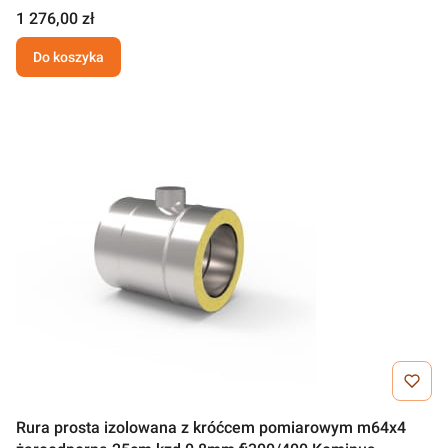
1 276,00 zł
Do koszyka
Rura prosta izolowana z króćcem pomiarowym m64x4