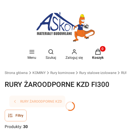
Produkty w koszyk
Otwórz wyszukiwarkę
Menu
Szukaj
Zaloguj się
Koszyk
Strona główna
KOMINY
Rury kominowe
Rury stalowe izolowane
RURY
RURY ŻAROODPORNE KZD FI300
RURY ŻAROODPORNE KZD
Filtry
Produkty:
30