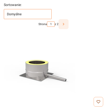
Sortowanie:
Domyślne
Strona
z 2