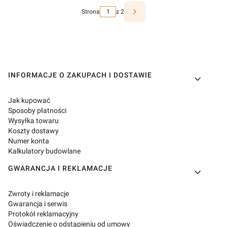
Strona
z 2
Linki w stopce
INFORMACJE O ZAKUPACH I DOSTAWIE
Jak kupować
Sposoby płatności
Wysyłka towaru
Koszty dostawy
Numer konta
Kalkulatory budowlane
GWARANCJA I REKLAMACJE
Zwroty i reklamacje
Gwarancja i serwis
Protokół reklamacyjny
Oświadczenie o odstąpieniu od umowy