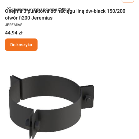
Darmowa wysyłka powyżej 2500 zł
Obejma 3 punktowa do naciągu liną dw-black 150/200
otwór fi200 Jeremias
JEREMIAS
44,94 zł
Do koszyka