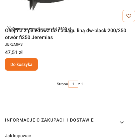
Darmowa wysyłka powyżej 2500 zł
Obejma 3 punktowa do naciągu liną dw-black 200/250
otwór fi250 Jeremias
JEREMIAS
47,51 zł
Do koszyka
Strona
z 1
Linki w stopce
INFORMACJE O ZAKUPACH I DOSTAWIE
Jak kupować