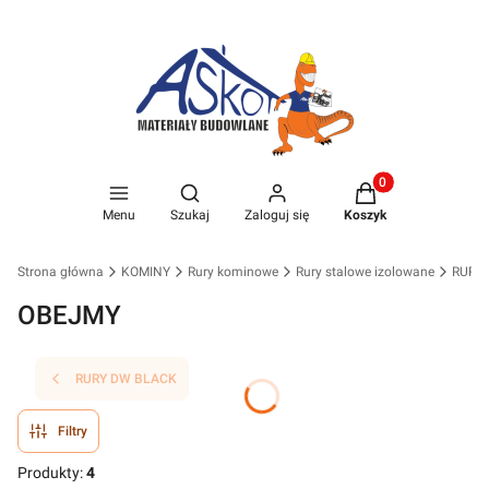
Produkty w koszyk
Otwórz wyszukiwarkę
Menu
Szukaj
Zaloguj się
Koszyk
Strona główna
KOMINY
Rury kominowe
Rury stalowe izolowane
RURY
OBEJMY
RURY DW BLACK
Filtry
Produkty:
4