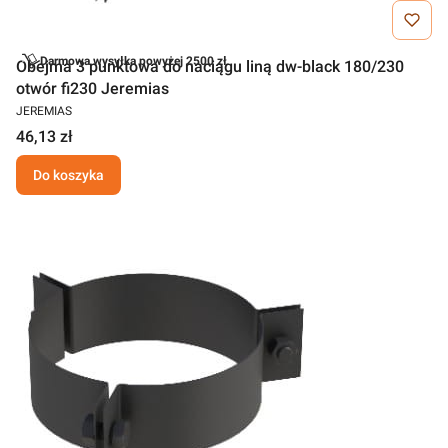
Darmowa wysyłka powyżej 2500 zł
Obejma 3 punktowa do naciągu liną dw-black 180/230
otwór fi230 Jeremias
JEREMIAS
46,13 zł
Do koszyka