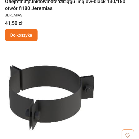
Obejma 3 punktowa do naciągu liną dw-black 130/180
otwór fi180 Jeremias
JEREMIAS
41,50 zł
Do koszyka