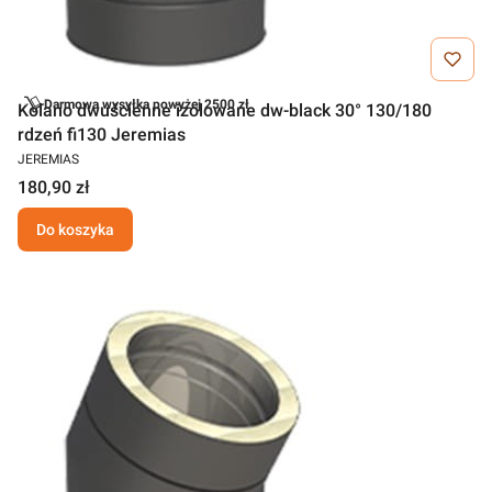
Darmowa wysyłka powyżej 2500 zł
Kolano dwuścienne izolowane dw-black 30° 130/180
rdzeń fi130 Jeremias
JEREMIAS
180,90 zł
Do koszyka