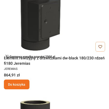
Darmowa wysyłka powyżej 2500 zł
Element rewizyjny z drzwiczkami dw-black 180/230 rdzeń
fi180 Jeremias
JEREMIAS
864,91 zł
Do koszyka