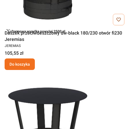
Darmowa wysyłka powyżej 2500 zł
Daszek przeciwdeszczowy dw-black 180/230 otwór fi230
Jeremias
JEREMIAS
105,55 zł
Do koszyka