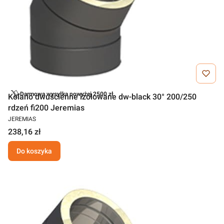
Darmowa wysyłka powyżej 2500 zł
Kolano dwuścienne izolowane dw-black 30° 200/250
rdzeń fi200 Jeremias
JEREMIAS
238,16 zł
Do koszyka