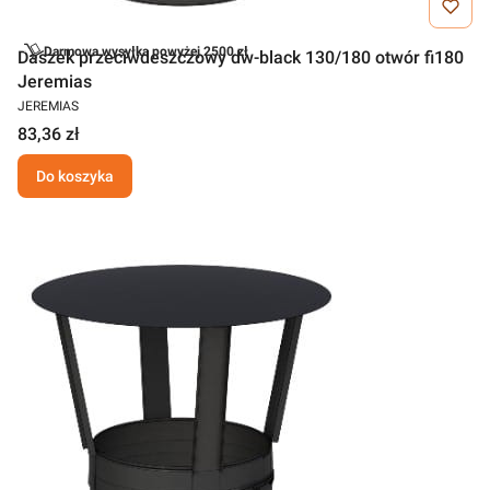
Darmowa wysyłka powyżej 2500 zł
Daszek przeciwdeszczowy dw-black 130/180 otwór fi180
Jeremias
JEREMIAS
83,36 zł
Do koszyka