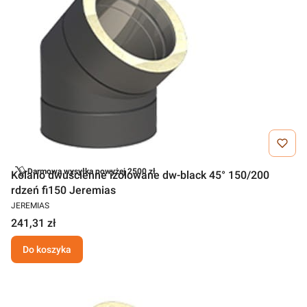
Darmowa wysyłka powyżej 2500 zł
Kolano dwuścienne izolowane dw-black 45° 150/200
rdzeń fi150 Jeremias
JEREMIAS
241,31 zł
Do koszyka