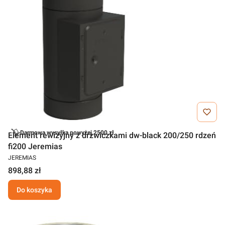
Darmowa wysyłka powyżej 2500 zł
Element rewizyjny z drzwiczkami dw-black 200/250 rdzeń
fi200 Jeremias
JEREMIAS
898,88 zł
Do koszyka