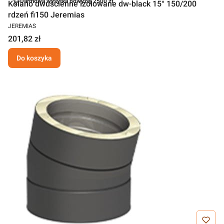
Darmowa wysyłka powyżej 2500 zł
Kolano dwuścienne izolowane dw-black 15° 150/200
rdzeń fi150 Jeremias
JEREMIAS
201,82 zł
Do koszyka