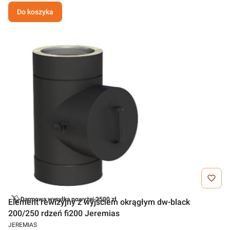
Do koszyka
Darmowa wysyłka powyżej 2500 zł
Element rewizyjny z wyjściem okrągłym dw-black
200/250 rdzeń fi200 Jeremias
JEREMIAS