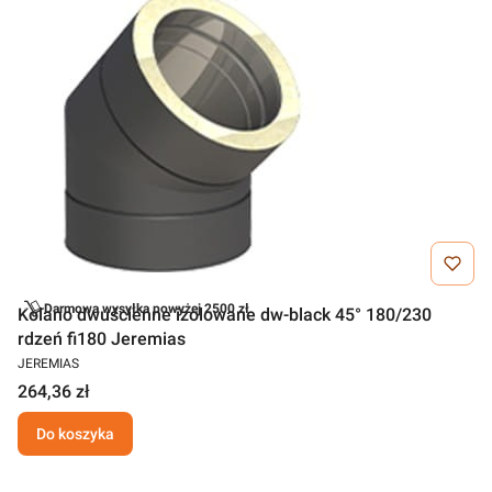
Darmowa wysyłka powyżej 2500 zł
Kolano dwuścienne izolowane dw-black 45° 180/230
rdzeń fi180 Jeremias
JEREMIAS
264,36 zł
Do koszyka