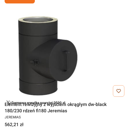
Darmowa wysyłka powyżej 2500 zł
Element rewizyjny z wyjściem okrągłym dw-black
180/230 rdzeń fi180 Jeremias
JEREMIAS
562,21 zł