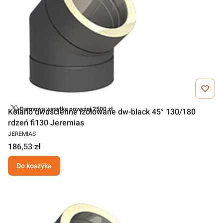
Darmowa wysyłka powyżej 2500 zł
Kolano dwuścienne izolowane dw-black 45° 130/180
rdzeń fi130 Jeremias
JEREMIAS
186,53 zł
Do koszyka