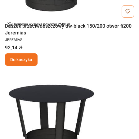
Darmowa wysyłka powyżej 2500 zł
Daszek przeciwdeszczowy dw-black 150/200 otwór fi200
Jeremias
JEREMIAS
92,14 zł
Do koszyka