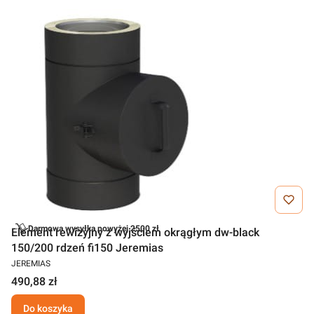
Darmowa wysyłka powyżej 2500 zł
Element rewizyjny z wyjściem okrągłym dw-black
150/200 rdzeń fi150 Jeremias
JEREMIAS
490,88 zł
Do koszyka