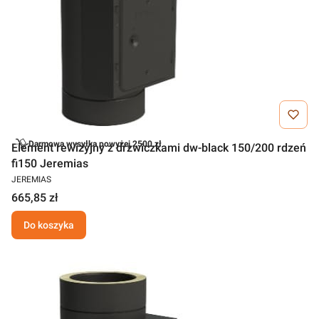
Darmowa wysyłka powyżej 2500 zł
Element rewizyjny z drzwiczkami dw-black 150/200 rdzeń
fi150 Jeremias
JEREMIAS
665,85 zł
Do koszyka