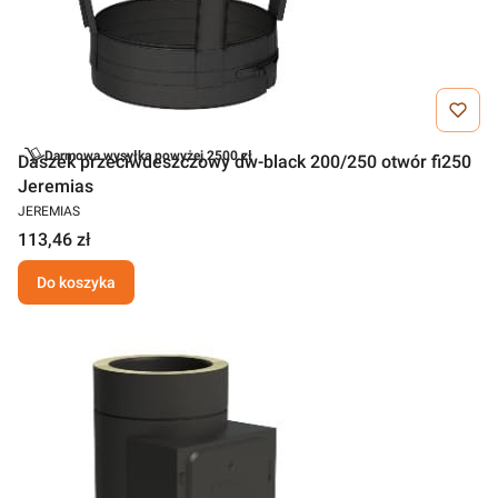
Darmowa wysyłka powyżej 2500 zł
Daszek przeciwdeszczowy dw-black 200/250 otwór fi250
Jeremias
JEREMIAS
113,46 zł
Do koszyka