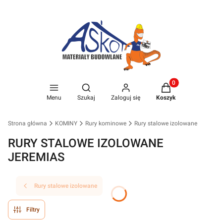
Produkty w koszyk
Otwórz wyszukiwarkę
Menu
Szukaj
Zaloguj się
Koszyk
Strona główna
KOMINY
Rury kominowe
Rury stalowe izolowane
RURY STALOWE IZOLOWANE
JEREMIAS
Rury stalowe izolowane
Filtry