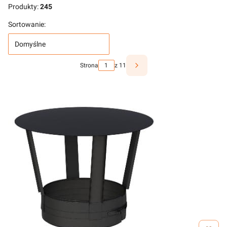
Produkty:
245
Sortowanie:
Domyślne
Strona
z 11