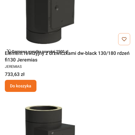
Darmowa wysyłka powyżej 2500 zł
Element rewizyjny z drzwiczkami dw-black 130/180 rdzeń
fi130 Jeremias
JEREMIAS
733,63 zł
Do koszyka