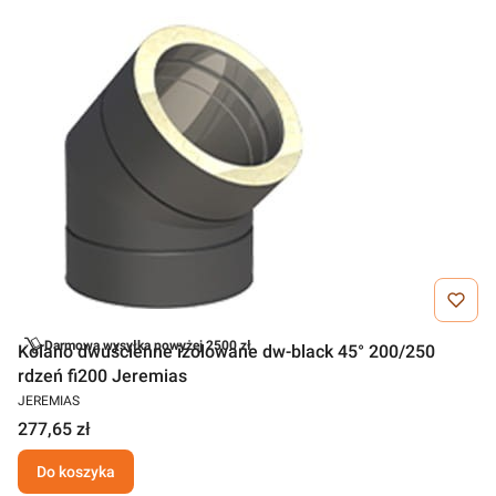
Darmowa wysyłka powyżej 2500 zł
Kolano dwuścienne izolowane dw-black 45° 200/250
rdzeń fi200 Jeremias
JEREMIAS
277,65 zł
Do koszyka