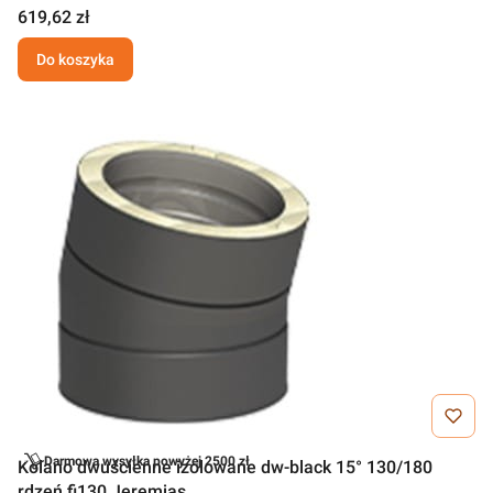
619,62 zł
Do koszyka
Darmowa wysyłka powyżej 2500 zł
Kolano dwuścienne izolowane dw-black 15° 130/180
rdzeń fi130 Jeremias