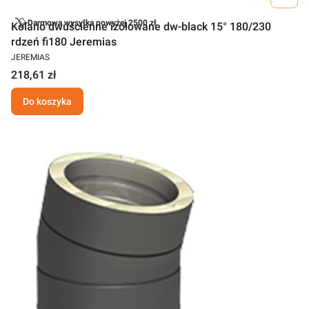
Darmowa wysyłka powyżej 2500 zł
Kolano dwuścienne izolowane dw-black 15° 180/230
rdzeń fi180 Jeremias
JEREMIAS
218,61 zł
Do koszyka