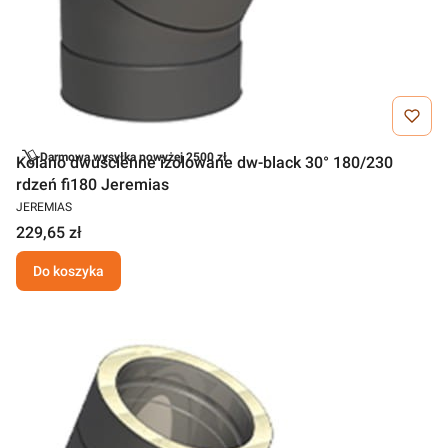
Darmowa wysyłka powyżej 2500 zł
Kolano dwuścienne izolowane dw-black 30° 180/230
rdzeń fi180 Jeremias
JEREMIAS
229,65 zł
Do koszyka