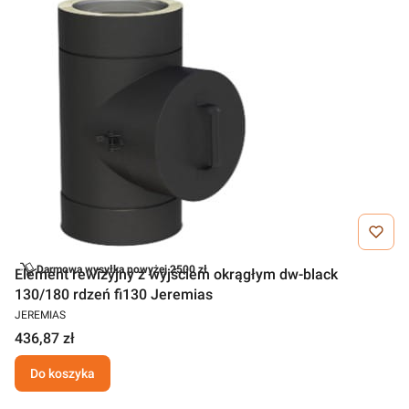
Darmowa wysyłka powyżej 2500 zł
Element rewizyjny z wyjściem okrągłym dw-black
130/180 rdzeń fi130 Jeremias
JEREMIAS
436,87 zł
Do koszyka