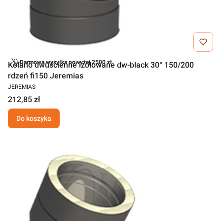
Darmowa wysyłka powyżej 2500 zł
Kolano dwuścienne izolowane dw-black 30° 150/200
rdzeń fi150 Jeremias
JEREMIAS
212,85 zł
Do koszyka