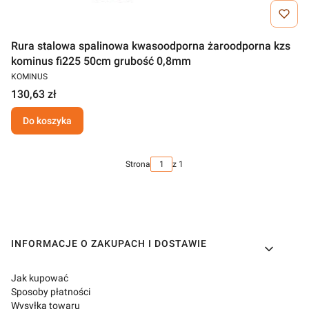
Rura stalowa spalinowa kwasoodporna żaroodporna kzs
kominus fi225 50cm grubość 0,8mm
KOMINUS
130,63 zł
Do koszyka
Strona
z 1
Linki w stopce
INFORMACJE O ZAKUPACH I DOSTAWIE
Jak kupować
Sposoby płatności
Wysyłka towaru