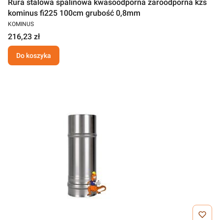
Rura stalowa spalinowa kwasoodporna żaroodporna kzs
kominus fi225 100cm grubość 0,8mm
KOMINUS
216,23 zł
Do koszyka