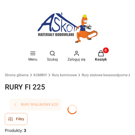
Produkty w koszyk
Otwórz wyszukiwarkę
Menu
Szukaj
Zaloguj się
Koszyk
Strona główna
KOMINY
Rury kominowe
Rury stalowe kwasoodporne żar
RURY FI 225
RURY SPALINOWE KZS
Filtry
Produkty:
3