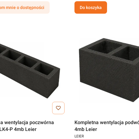
m mnie o dostępności
Do koszyka
a wentylacja poczwórna
Kompletna wentylacja podw
LK4-P 4mb Leier
4mb Leier
LEIER