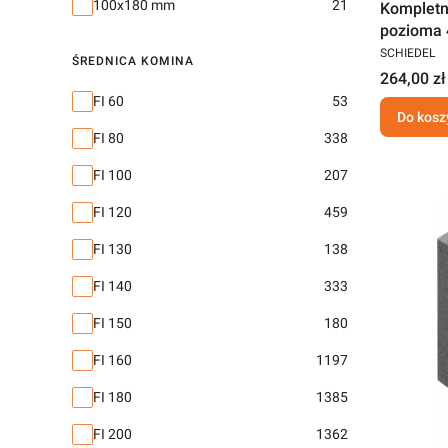
100x180 mm
21
Kompletn
pozioma
SCHIEDEL
ŚREDNICA KOMINA
264,00 zł
Średnica komina
FI 60
53
Do kosz
FI 80
338
FI 100
207
FI 120
459
FI 130
138
FI 140
333
FI 150
180
FI 160
1197
FI 180
1385
FI 200
1362