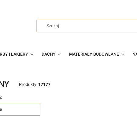
RBY I LAKIERY
DACHY
MATERIAŁY BUDOWLANE
NA
NY
Produkty:
17177
:
e