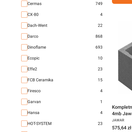
Cermas
749
CX-80
4
Dach-Went
22
Darco
868
Dinoflame
693
Ecopic
10
Effe2
23
FCB Ceramika
15
Firesco
4
Garvan
1
Kompletn
Hansa
4
4mb Jaw
JAWAR
HOT-SYSTEM
23
575,64 zł