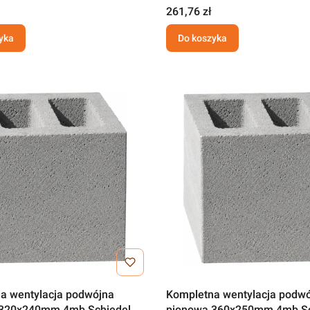
261,76 zł
yka
Do koszyka
a wentylacja podwójna
Kompletna wentylacja podw
 320x240mm 4mb Schiedel
pionowa 360x250mm 4mb Sc