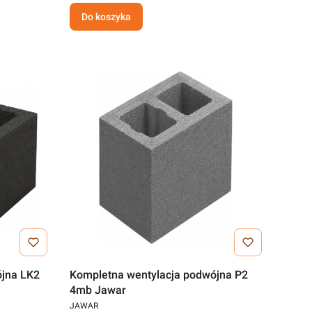
Do koszyka
ójna LK2
Kompletna wentylacja podwójna P2
4mb Jawar
JAWAR