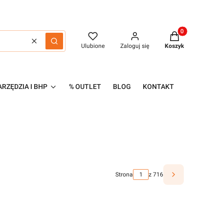
Produkty w kos
Wyczyść
Szukaj
Ulubione
Zaloguj się
Koszyk
RZĘDZIA I BHP
% OUTLET
BLOG
KONTAKT
Strona
z 716