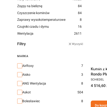
Zsypy na bieliznę
84
Czyszczenie kominów
84
Zaprawy wysokotemperaturowe
8
Czujniki czadu i dymu
16
Wentylacja
2611
Filtry
Wyczyść
MARKA
Marka
AirRoxy
7
Darmow
Komin z 
Rondo Pl
Aisko
3
SCHIEDEL
ANG Wentylacja
8
4 516,60 
Askot
504
Bolesławiec
8
Do kosz