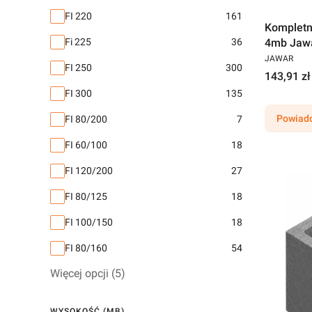
FI 220
161
Kompletn
4mb Jaw
Fi 225
36
JAWAR
FI 250
300
143,91 zł
FI 300
135
Powiado
FI 80/200
7
FI 60/100
18
FI 120/200
27
FI 80/125
18
FI 100/150
18
FI 80/160
54
Więcej opcji (5)
WYSOKOŚĆ (MB)