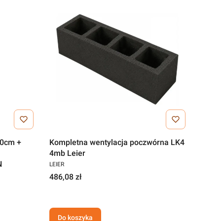
50cm +
Kompletna wentylacja poczwórna LK4
4mb Leier
N
LEIER
486,08 zł
Do koszyka