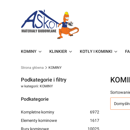
KOMINY
KLINKIER
KOTŁY I KOMINKI
FA
Strona główna
KOMINY
KOMI
Podkategorie i filtry
w kategorii: KOMINY
Sortowanie
Podkategorie
Domyśln
Kompletne kominy
6972
Elementy kominowe
1617
Rury kominowe
10025