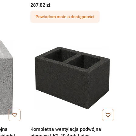
287,82 zł
Powiadom mnie o dostępności
ójna
Kompletna wentylacja podwójna
hiedel
pionowa LK2-40 4mb Leier