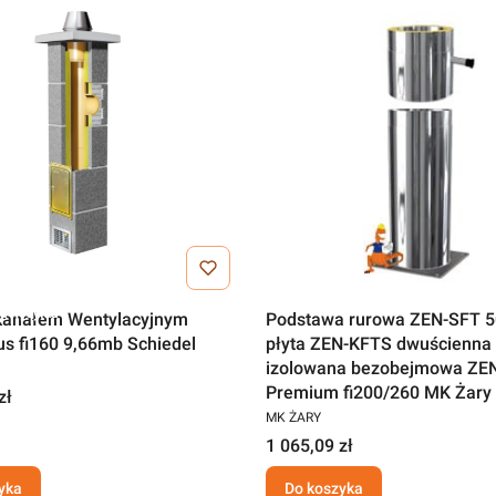
a wysyłka
kanałem Wentylacyjnym
Podstawa rurowa ZEN-SFT 
us fi160 9,66mb Schiedel
płyta ZEN-KFTS dwuścienna
izolowana bezobejmowa ZE
Premium fi200/260 MK Żary
zł
MK ŻARY
1 065,09 zł
yka
Do koszyka