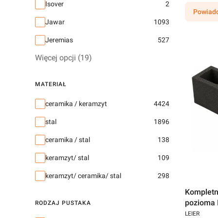
Isover
2
Powiado
Jawar
1093
Jeremias
527
Więcej opcji (19)
MATERIAŁ
Materiał
ceramika / keramzyt
4424
stal
1896
ceramika / stal
138
keramzyt/ stal
109
keramzyt/ ceramika/ stal
298
Kompletn
pozioma 
RODZAJ PUSTAKA
LEIER