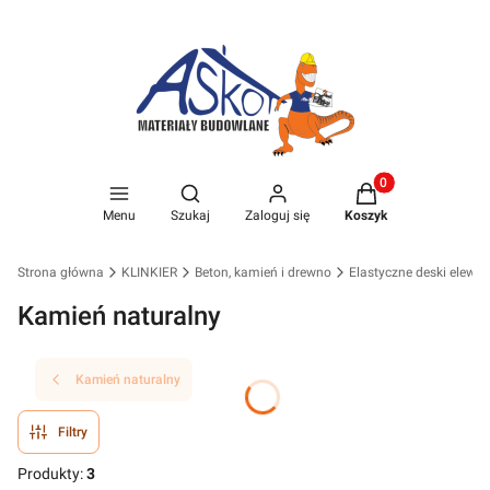
Produkty w koszyk
Otwórz wyszukiwarkę
Menu
Szukaj
Zaloguj się
Koszyk
Strona główna
KLINKIER
Beton, kamień i drewno
Elastyczne deski elewac
Kamień naturalny
Kamień naturalny
Filtry
Produkty:
3