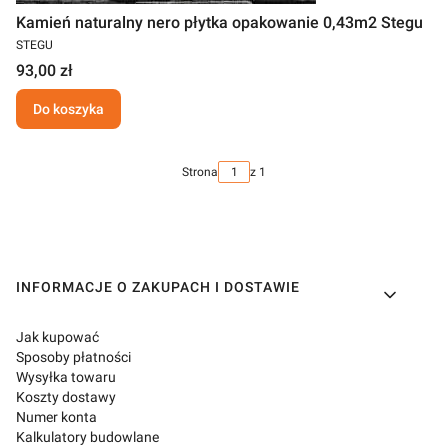
Kamień naturalny nero płytka opakowanie 0,43m2 Stegu
STEGU
93,00 zł
Do koszyka
Strona
z 1
Linki w stopce
INFORMACJE O ZAKUPACH I DOSTAWIE
Jak kupować
Sposoby płatności
Wysyłka towaru
Koszty dostawy
Numer konta
Kalkulatory budowlane