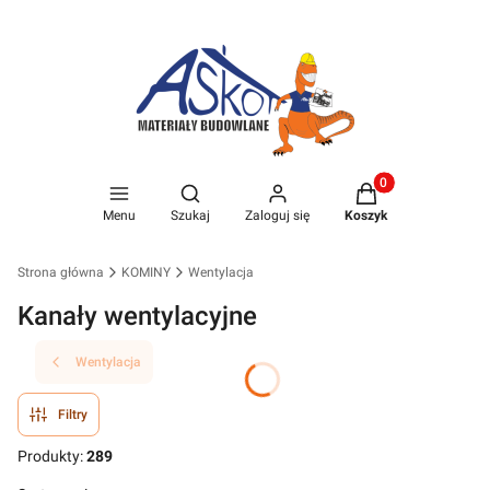
Produkty w koszyk
Otwórz wyszukiwarkę
Menu
Szukaj
Zaloguj się
Koszyk
Strona główna
KOMINY
Wentylacja
Kanały wentylacyjne
Wentylacja
Filtry
Produkty:
289