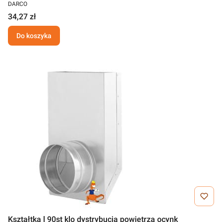
DARCO
34,27 zł
Do koszyka
Kształtka l 90st klo dystrybucja powietrza ocynk