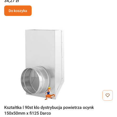
34,27 zł
Do koszyka
Kształtka l 90st klo dystrybucja powietrza ocynk
150x50mm x fi125 Darco