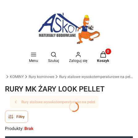
Produkty w koszyk
Otwórz wyszukiwarkę
Menu
Szukaj
Zaloguj się
Koszyk
wna
KOMINY
Rury kominowe
Rury stalowe wysokotemperaturowe na pelet
RURY MK ŻARY LOOK PELLET
Rury stalowe wysokotemperaturowe na pelet
Filtry
Produkty:
Brak