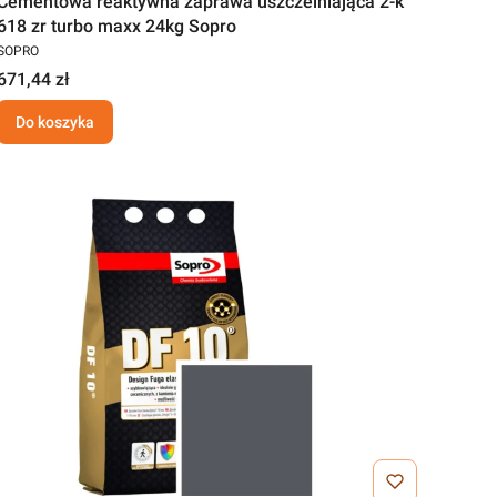
Cementowa reaktywna zaprawa uszczelniająca 2-k
618 zr turbo maxx 24kg Sopro
SOPRO
671,44 zł
Do koszyka