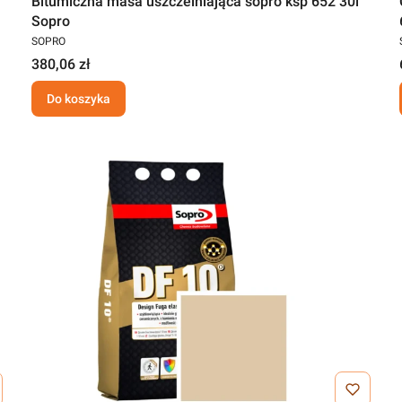
Bitumiczna masa uszczelniająca sopro ksp 652 30l
Sopro
SOPRO
380,06 zł
Do koszyka