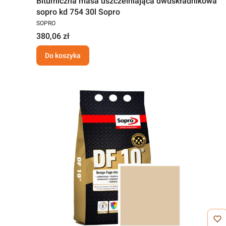
Bitumiczna masa uszczelniająca dwuskładnikowa
sopro kd 754 30l Sopro
SOPRO
380,06 zł
Do koszyka