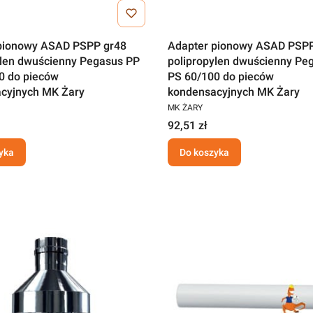
pionowy ASAD PSPP gr48
Adapter pionowy ASAD PSP
ylen dwuścienny Pegasus PP
polipropylen dwuścienny Pe
0 do pieców
PS 60/100 do pieców
cyjnych MK Żary
kondensacyjnych MK Żary
MK ŻARY
92,51 zł
yka
Do koszyka