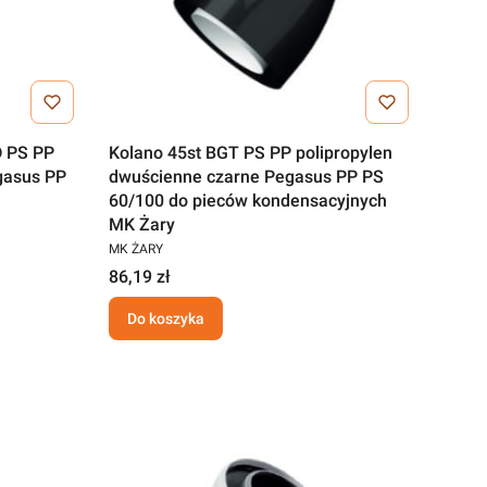
D PS PP
Kolano 45st BGT PS PP polipropylen
gasus PP
dwuścienne czarne Pegasus PP PS
60/100 do pieców kondensacyjnych
MK Żary
MK ŻARY
86,19 zł
Do koszyka