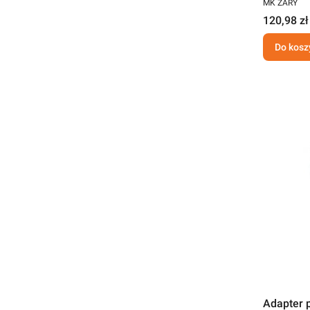
MK ŻARY
120,98 zł
Do kosz
Adapter 