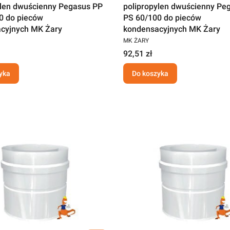
ylen dwuścienny Pegasus PP
polipropylen dwuścienny Pe
0 do pieców
PS 60/100 do pieców
cyjnych MK Żary
kondensacyjnych MK Żary
MK ŻARY
92,51 zł
yka
Do koszyka