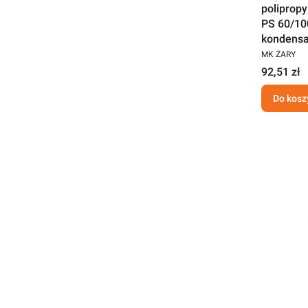
poliprop
PS 60/10
kondensa
MK ŻARY
92,51 zł
Do kosz