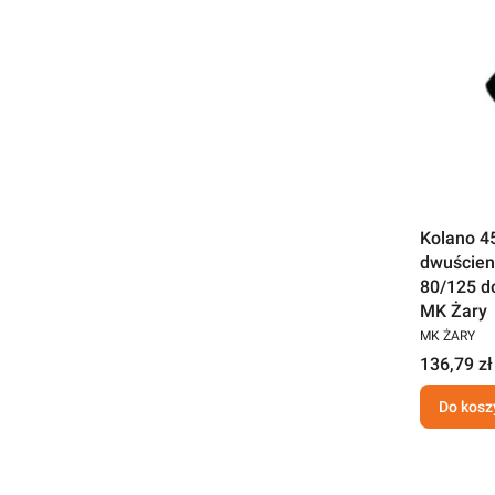
Kolano 4
dwuścien
80/125 d
MK Żary
MK ŻARY
136,79 zł
Do kosz