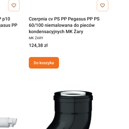
P p10
Czerpnia cv PS PP Pegasus PP PS
gasus PP
60/100 niemalowana do pieców
kondensacyjnych MK Żary
MK ŻARY
124,38 zł
Do koszyka