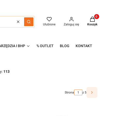
Produkty w kos
Wyczyść
Szukaj
Ulubione
Zaloguj się
Koszyk
RZĘDZIA I BHP
% OUTLET
BLOG
KONTAKT
y:
113
Strona
z 5