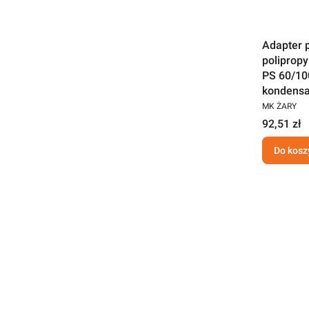
Adapter 
poliprop
PS 60/10
kondensa
MK ŻARY
92,51 zł
Do kosz