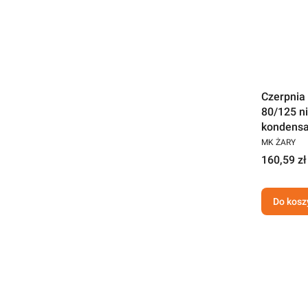
Czerpnia
80/125 n
kondensa
MK ŻARY
160,59 zł
Do kosz