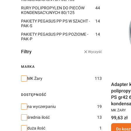
RURY POLIPROPYLEN DO PIECÓW
44
KONDENSACYJNYCH 80/125
PAKIETY PEGASUS PP PS W SZACHT -
14
PAK-S
PAKIETY PEGASUS PP PS POZIOME -
14
PAK-P
Filtry
Wyczyść
MARKA
Marka
MK Żary
113
Adapter 
poliprop
DOSTĘPNOŚĆ
PS gr42 
kondensa
Dostępność
na wyczerpaniu
19
MK ŻARY
99,63 zł
średnia ilość
13
duża ilość
1
Do kosz