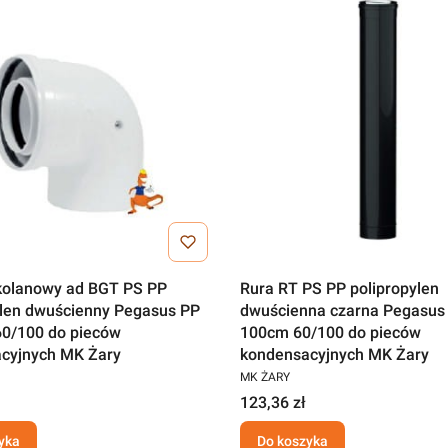
kolanowy ad BGT PS PP
Rura RT PS PP polipropylen
ylen dwuścienny Pegasus PP
dwuścienna czarna Pegasus
60/100 do pieców
100cm 60/100 do pieców
cyjnych MK Żary
kondensacyjnych MK Żary
MK ŻARY
123,36 zł
yka
Do koszyka