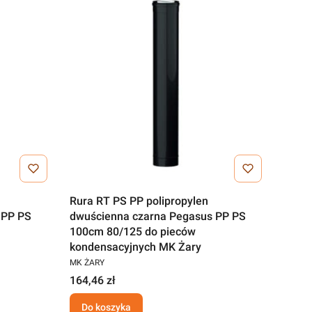
Rura RT PS PP polipropylen
 PP PS
dwuścienna czarna Pegasus PP PS
100cm 80/125 do pieców
kondensacyjnych MK Żary
MK ŻARY
164,46 zł
Do koszyka