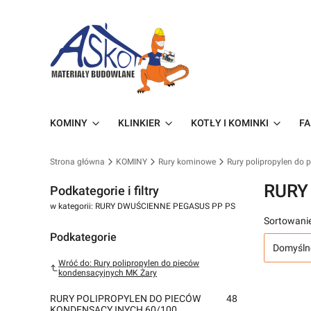
KOMINY
KLINKIER
KOTŁY I KOMINKI
FA
Strona główna
KOMINY
Rury kominowe
Rury polipropylen do
RURY
Podkategorie i filtry
w kategorii: RURY DWUŚCIENNE PEGASUS PP PS
Sortowanie
Podkategorie
Domyśln
Wróć do: Rury polipropylen do pieców
kondensacyjnych MK Żary
RURY POLIPROPYLEN DO PIECÓW
48
KONDENSACYJNYCH 60/100