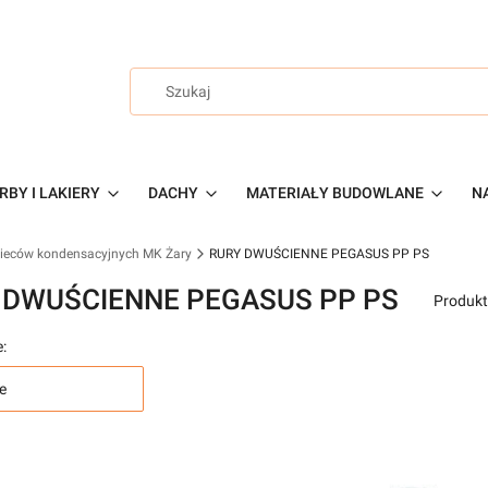
RBY I LAKIERY
DACHY
MATERIAŁY BUDOWLANE
NA
 pieców kondensacyjnych MK Żary
RURY DWUŚCIENNE PEGASUS PP PS
 DWUŚCIENNE PEGASUS PP PS
Produkt
:
e