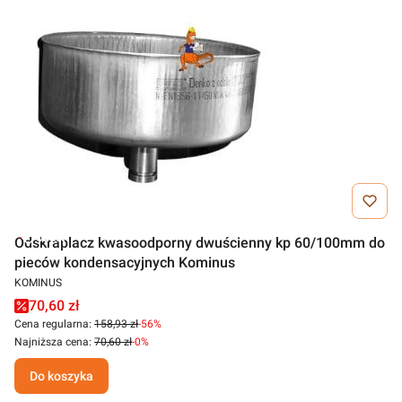
Outlet
Odskraplacz kwasoodporny dwuścienny kp 60/100mm do
pieców kondensacyjnych Kominus
KOMINUS
70,60 zł
Cena regularna:
158,93 zł
-56%
Najniższa cena:
70,60 zł
-0%
Do koszyka