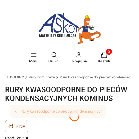
Produkty w koszyk
Otwórz wyszukiwarkę
Menu
Szukaj
Zaloguj się
Koszyk
wna
KOMINY
Rury kominowe
Rury kwasoodporne do pieców kondensacyjnych
RURY KWASOODPORNE DO PIECÓW
KONDENSACYJNYCH KOMINUS
Rury kwasoodporne do pieców kondensacyjnych
Filtry
Produkty:
80