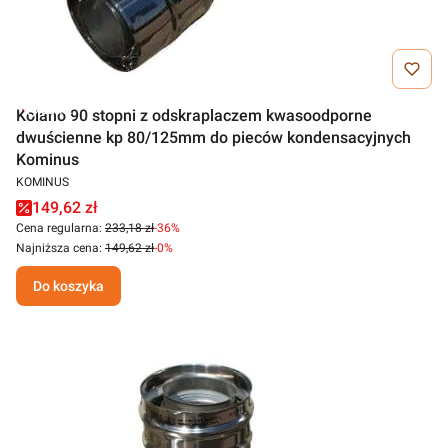
Outlet
Kolano 90 stopni z odskraplaczem kwasoodporne
dwuścienne kp 80/125mm do pieców kondensacyjnych
Kominus
KOMINUS
149,62 zł
Cena regularna:
233,18 zł
-36%
Najniższa cena:
149,62 zł
-0%
Do koszyka