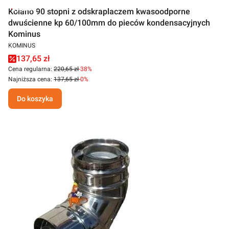
Outlet
Kolano 90 stopni z odskraplaczem kwasoodporne
dwuścienne kp 60/100mm do pieców kondensacyjnych
Kominus
KOMINUS
137,65 zł
Cena regularna:
220,65 zł
-38%
Najniższa cena:
137,65 zł
-0%
Do koszyka