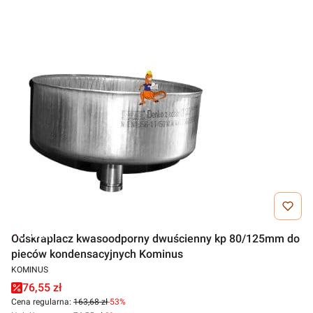
Outlet
Odskraplacz kwasoodporny dwuścienny kp 80/125mm do
pieców kondensacyjnych Kominus
KOMINUS
76,55 zł
Cena regularna:
163,68 zł
-53%