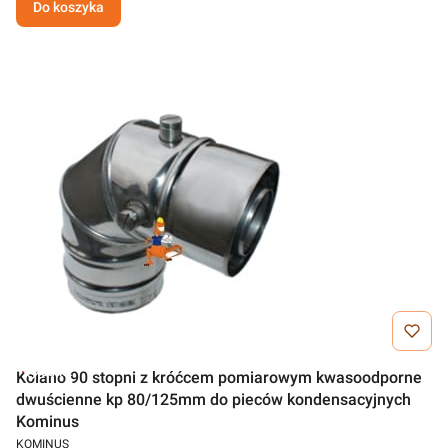
Do koszyka
Outlet
Kolano 90 stopni z króćcem pomiarowym kwasoodporne
dwuścienne kp 80/125mm do pieców kondensacyjnych
Kominus
KOMINUS