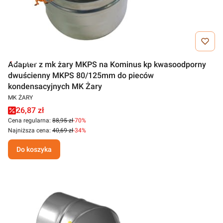
Outlet
Adapter z mk żary MKPS na Kominus kp kwasoodporny
dwuścienny MKPS 80/125mm do pieców
kondensacyjnych MK Żary
MK ŻARY
26,87 zł
Cena regularna:
88,95 zł
-70%
Najniższa cena:
40,69 zł
-34%
Do koszyka